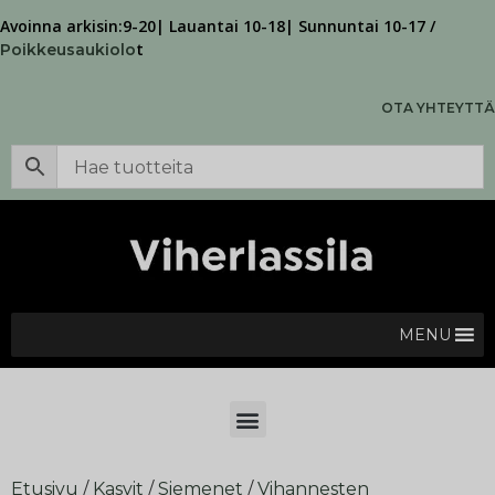
Avoinna arkisin:9-20| Lauantai 10-18| Sunnuntai 10-17 /
t
Poikkeusaukiolo
OTA YHTEYTTÄ
MENU
Etusivu
/
Kasvit
/
Siemenet
/
Vihannesten