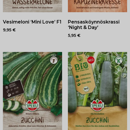
Vesimeloni ‘Mini Love’ F1
Pensasköynnöskrassi
‘Night & Day’
9,95
€
5,95
€