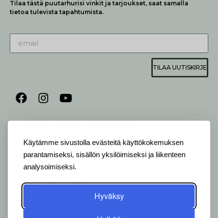
Tilaa tästä puutarhurisi vinkit ja tarjoukset, saat samalla
tietoa tulevista tapahtumista.
TILAA UUTISKIRJE
AUKIOLO JA YHTEYSTIEDOT
P
ALVELEMME:
Käytämme sivustolla evästeitä käyttökokemuksen
Ma-Pe 9-20 I La 10-18 I Su 10-17
parantamiseksi, sisällön yksilöimiseksi ja liikenteen
analysoimiseksi.
OTA YHTEYTTÄ
:
myymälä: +358 (0) 2 2546 651 / info@viherlassila.fi
kukkapiste: +358 44 5369 657
pihasuunnittelija: +358 40 1547 376
Hyväksy
Alakyläntie 2-4, 20250 Turku
Y-Tunnus: 0620533-0