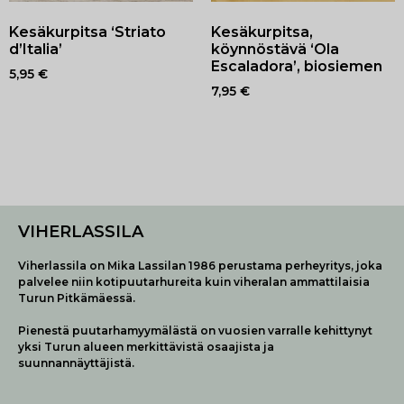
Kesäkurpitsa ‘Striato
Kesäkurpitsa,
d’Italia’
köynnöstävä ‘Ola
Escaladora’, biosiemen
5,95
€
7,95
€
VIHERLASSILA
Viherlassila on Mika Lassilan 1986 perustama perheyritys, joka
palvelee niin kotipuutarhureita kuin viheralan ammattilaisia
Turun Pitkämäessä.
Pienestä puutarhamyymälästä on vuosien varralle kehittynyt
yksi Turun alueen merkittävistä osaajista ja
suunnannäyttäjistä.