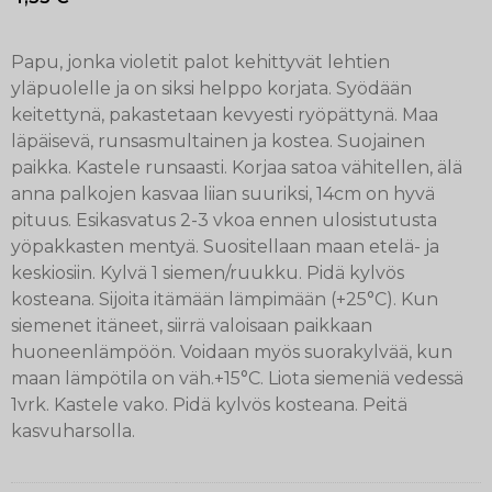
Papu, jonka violetit palot kehittyvät lehtien
yläpuolelle ja on siksi helppo korjata. Syödään
keitettynä, pakastetaan kevyesti ryöpättynä. Maa
läpäisevä, runsasmultainen ja kostea. Suojainen
paikka. Kastele runsaasti. Korjaa satoa vähitellen, älä
anna palkojen kasvaa liian suuriksi, 14cm on hyvä
pituus. Esikasvatus 2-3 vkoa ennen ulosistutusta
yöpakkasten mentyä. Suositellaan maan etelä- ja
keskiosiin. Kylvä 1 siemen/ruukku. Pidä kylvös
kosteana. Sijoita itämään lämpimään (+25°C). Kun
siemenet itäneet, siirrä valoisaan paikkaan
huoneenlämpöön. Voidaan myös suorakylvää, kun
maan lämpötila on väh.+15°C. Liota siemeniä vedessä
1vrk. Kastele vako. Pidä kylvös kosteana. Peitä
kasvuharsolla.