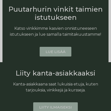
Puutarhurin vinkit taimien
istutukseen
Katso vinkkimme kasvien onnistuneeseen
istutukseen ja lue samalla taimitakuustamme!
LUE LISÄÄ
Liity kanta-asiakkaaksi
Kanta-asiakkaana saat lukuisia etuja, kuten
tarjouksia, vinkkejä ja kursseja.
LIITY ILMAISEKSI