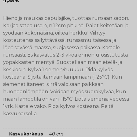
4,35
€
Hieno ja maukas papulajike, tuottaa runsaan sadon.
Korjaa satoa usein, n.12cm pitkinä. Palot keitetään ja
syödään kokonaisina, oikea herkku! Viihtyy
kosteutensa säilyttävässä, runsasmultaisessa ja
läpäisevässä maassa, suojaisessa paikassa. Kastele
runsaasti. Esikasvatus 2-3 vkoa ennen ulosistutusta
yöpakkasten mentyä. Suositellaan maan etelä- ja
keskiosiin. Kylvä 1 siemen/ruukku. Pidä kylvös
kosteana. Sijoita itämään lämpimään (+25°C). Kun
siemenet itäneet, siirrä valoisaan paikkaan
huoneenlämpöön. Voidaan myös suorakylvää, kun
maan lämpötila on väh.+15°C. Liota siemeniä vedessä
1vrk. Kastele vako. Pidä kylvös kosteana. Peitä
kasvuharsolla.
Kasvukorkeus
40 cm