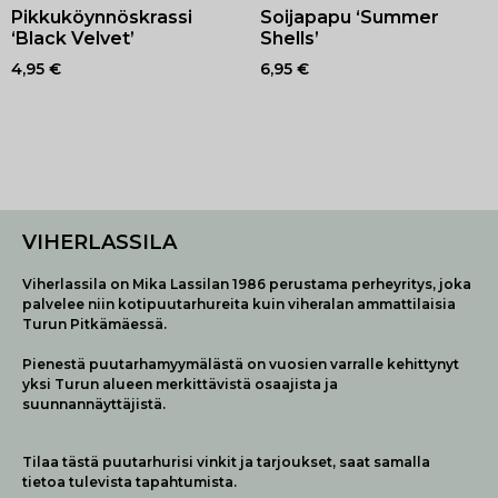
Pikkuköynnöskrassi
Soijapapu ‘Summer
‘Black Velvet’
Shells’
4,95
€
6,95
€
VIHERLASSILA
Viherlassila on Mika Lassilan 1986 perustama perheyritys, joka
palvelee niin kotipuutarhureita kuin viheralan ammattilaisia
Turun Pitkämäessä.
Pienestä puutarhamyymälästä on vuosien varralle kehittynyt
yksi Turun alueen merkittävistä osaajista ja
suunnannäyttäjistä.
Tilaa tästä puutarhurisi vinkit ja tarjoukset, saat samalla
tietoa tulevista tapahtumista.