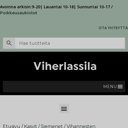
Avoinna arkisin:9-20| Lauantai 10-18| Sunnuntai 10-17 /
t
Poikkeusaukiolo
OTA YHTEYTTÄ
MENU
Etusivu
/
Kasvit
/
Siemenet
/
Vihannesten