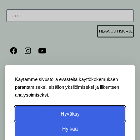
TILAA UUTISKIRJE
AUKIOLO JA YHTEYSTIEDOT
P
ALVELEMME:
Käytämme sivustolla evästeitä käyttökokemuksen
Ma-Pe 9-20 I La 10-18 I Su 10-17
parantamiseksi, sisällön yksilöimiseksi ja liikenteen
analysoimiseksi.
OTA YHTEYTTÄ
:
myymälä: +358 (0) 2 2546 651 / info@viherlassila.fi
kukkapiste: +358 44 5369 657
pihasuunnittelija: +358 40 1547 376
Hyväksy
Alakyläntie 2-4, 20250 Turku
Hylkää
Y-Tunnus: 0620533-0
Verk­ko­las­kuo­soit­teem­me
: 003706205330