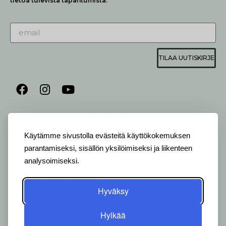
tietoa tulevista tapahtumista.
TILAA UUTISKIRJE
AUKIOLO JA YHTEYSTIEDOT
P
ALVELEMME:
Käytämme sivustolla evästeitä käyttökokemuksen
Ma-Pe 9-20 I La 10-18 I Su 10-17
parantamiseksi, sisällön yksilöimiseksi ja liikenteen
analysoimiseksi.
OTA YHTEYTTÄ
:
myymälä: +358 (0) 2 2546 651 / info@viherlassila.fi
kukkapiste: +358 44 5369 657
pihasuunnittelija: +358 40 1547 376
Hyväksy
Alakyläntie 2-4, 20250 Turku
Hylkää
Y-Tunnus: 0620533-0