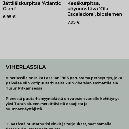
Jättiläiskurpitsa ‘Atlantic
Kesäkurpitsa,
Giant’
köynnöstävä ‘Ola
Escaladora’, biosiemen
6,95
€
7,95
€
VIHERLASSILA
Viherlassila on Mika Lassilan 1986 perustama perheyritys, joka
palvelee niin kotipuutarhureita kuin viheralan ammattilaisia
Turun Pitkämäessä.
Pienestä puutarhamyymälästä on vuosien varralle kehittynyt
yksi Turun alueen merkittävistä osaajista ja
suunnannäyttäjistä.
Tilaa tästä puutarhurisi vinkit ja tarjoukset, saat samalla