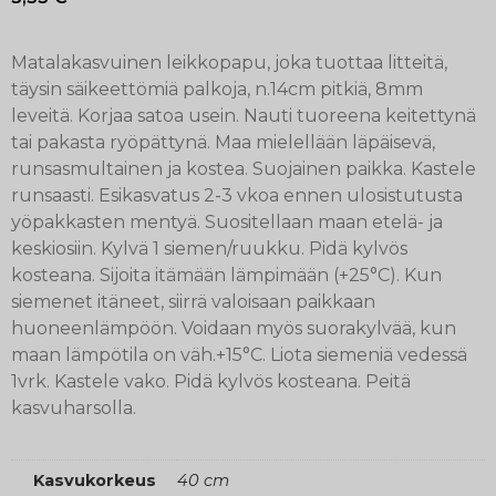
Matalakasvuinen leikkopapu, joka tuottaa litteitä,
täysin säikeettömiä palkoja, n.14cm pitkiä, 8mm
leveitä. Korjaa satoa usein. Nauti tuoreena keitettynä
tai pakasta ryöpättynä. Maa mielellään läpäisevä,
runsasmultainen ja kostea. Suojainen paikka. Kastele
runsaasti. Esikasvatus 2-3 vkoa ennen ulosistutusta
yöpakkasten mentyä. Suositellaan maan etelä- ja
keskiosiin. Kylvä 1 siemen/ruukku. Pidä kylvös
kosteana. Sijoita itämään lämpimään (+25°C). Kun
siemenet itäneet, siirrä valoisaan paikkaan
huoneenlämpöön. Voidaan myös suorakylvää, kun
maan lämpötila on väh.+15°C. Liota siemeniä vedessä
1vrk. Kastele vako. Pidä kylvös kosteana. Peitä
kasvuharsolla.
Kasvukorkeus
40 cm