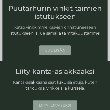
Puutarhurin vinkit taimien
istutukseen
Katso vinkkimme kasvien onnistuneeseen
istutukseen ja lue samalla taimitakuustamme!
LUE LISÄÄ
Liity kanta-asiakkaaksi
Kanta-asiakkaana saat lukuisia etuja, kuten
tarjouksia, vinkkejä ja kursseja.
LIITY ILMAISEKSI