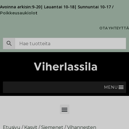
Avoinna arkisin:9-20| Lauantai 10-18| Sunnuntai 10-17 /
t
Poikkeusaukiolo
OTA YHTEYTTÄ
MENU
Etusivu
/
Kasvit
/
Siemenet
/
Vihannesten