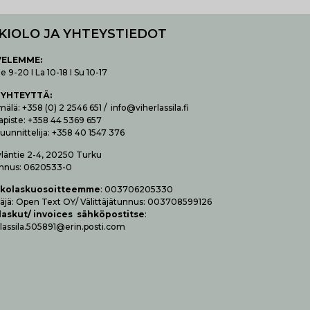
KIOLO JA YHTEYSTIEDOT
VELEMME:
 9-20 I La 10-18 I Su 10-17
 YHTEYTTÄ
:
lä: +358 (0) 2 2546 651 / info@viherlassila.fi
apiste: +358 44 5369 657
uunnittelija: +358 40 1547 376
yläntie 2-4, 20250 Turku
nnus: 0620533-0
­ko­las­kuo­soit­teem­me
: 003706205330
t­tä­jä: Open Text OY/ Vä­lit­tä­jä­tun­nus: 003708599126
las­kut/ invoices säh­kö­pos­tit­se
:
lassila.505891@erin.posti.com