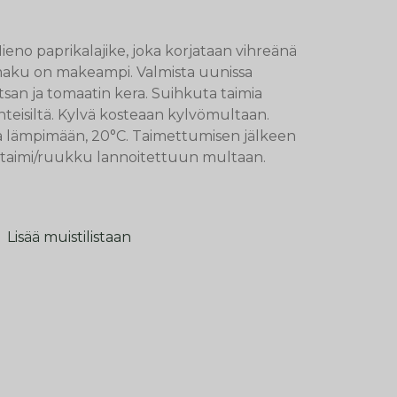
no paprikalajike, joka korjataan vihreänä
maku on makeampi. Valmista uunissa
tsan ja tomaatin kera. Suihkuta taimia
nteisiltä. Kylvä kosteaan kylvömultaan.
ta lämpimään, 20°C. Taimettumisen jälkeen
i 1 taimi/ruukku lannoitettuun multaan.
Lisää muistilistaan