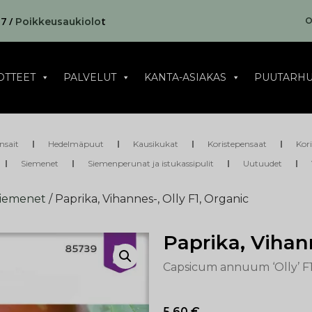
17 /
t
O
Poikkeusaukiolo
OTTEET
PALVELUT
KANTA-ASIAKAS
PUUTARHU
nsait
Hedelmäpuut
Kausikukat
Koristepensaat
Kor
Siemenet
Siemenperunat ja istukassipulit
Uutuudet
siemenet
/ Paprika, Vihannes-, Olly F1, Organic
Paprika, Vihann
Capsicum annuum ‘Olly’ F
5,60
€