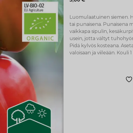
Luomulaatuinen siemen. Hie
tai punaisena. Punaisena 
vaikkapa sipulin, kesäkurpi
usein, jotta vältyt tuhohyö
Pidä kylvös kosteana. Ase
valoisaan ja viileään. Koul