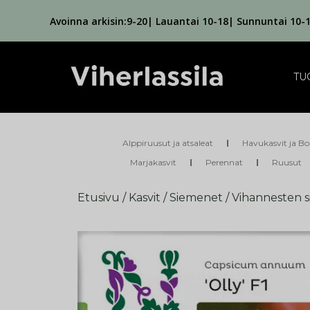
Avoinna arkisin:9-20| Lauantai 10-18| Sunnuntai 10-
TU
Alppiruusut ja atsaleat
Havukasvit ja Bo
Marjakasvit
Perennat
Ruusut
Etusivu
/
Kasvit
/
Siemenet
/
Vihannesten 