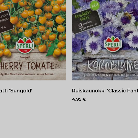
tti ‘Sungold’
Ruiskaunokki ‘Classic Fant
4,95
€