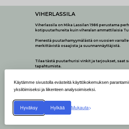
VIHERLASSILA
Viherlassila on Mika Lassilan 1986 perustama perhe
kotipuutarhureita kuin viheralan ammattilaisia T
Pienestä puutarhamyymälästä on vuosien varralle 
merkittävistä osaajista ja suunnannäyttäjistä.
Tilaa tästä puutarhurisi vinkit ja tarjoukset, saat 
tapahtumista.
Käytämme sivustolla evästeitä käyttökokemuksen parantamis
yksilöimiseksi ja liikenteen analysoimiseksi.
Hyväksy
Hylkää
Mukauta