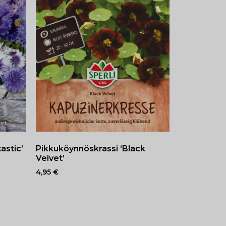
astic’
Pikkuköynnöskrassi ‘Black
Velvet’
4,95
€