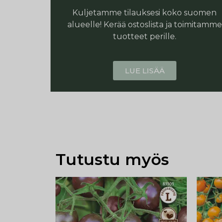
Kuljetamme tilauksesi koko suomen
alueelle! Kerää ostoslista ja toimitamme
tuotteet perille.
LUE LISÄÄ
Tutustu myös