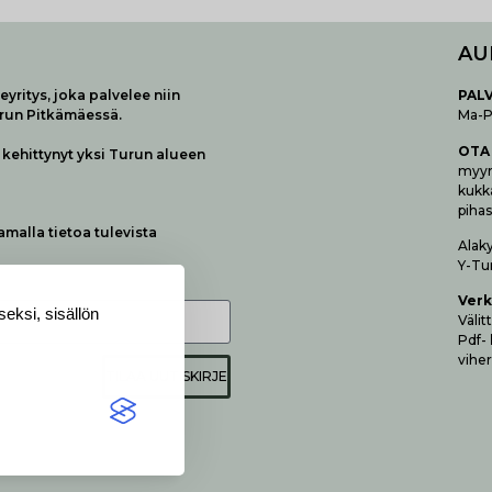
AU
yritys, joka palvelee niin
P
AL
urun Pitkämäessä.
Ma-Pe
OTA
kehittynyt yksi Turun alueen
myymä
kukk
pihas
samalla tietoa tulevista
Alak
Y-Tu
Verk
eksi, sisällön
Vä­li
Pdf-
viher
TILAA UUTISKIRJE