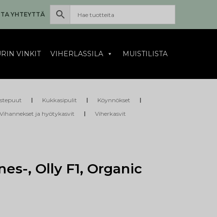
TA YHTEYTTÄ
RIN VINKIT
VIHERLASSILA
MUISTILISTA
istepuut
Kukkasipulit
Köynnökset
Vihannekset ja hyötykasvit
Viherkasvit
es-, Olly F1, Organic
1