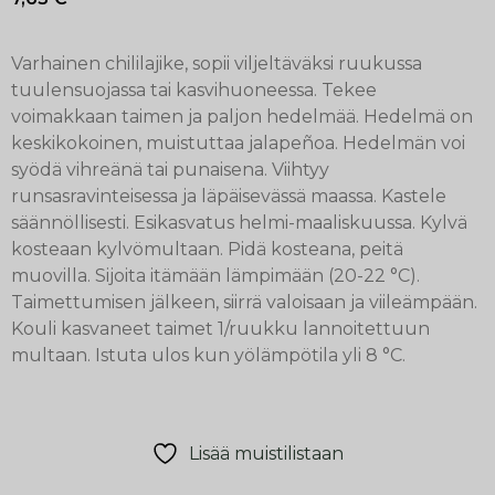
Varhainen chililajike, sopii viljeltäväksi ruukussa
tuulensuojassa tai kasvihuoneessa. Tekee
voimakkaan taimen ja paljon hedelmää. Hedelmä on
keskikokoinen, muistuttaa jalapeñoa. Hedelmän voi
syödä vihreänä tai punaisena. Viihtyy
runsasravinteisessa ja läpäisevässä maassa. Kastele
säännöllisesti. Esikasvatus helmi-maaliskuussa. Kylvä
kosteaan kylvömultaan. Pidä kosteana, peitä
muovilla. Sijoita itämään lämpimään (20-22 °C).
Taimettumisen jälkeen, siirrä valoisaan ja viileämpään.
Kouli kasvaneet taimet 1/ruukku lannoitettuun
multaan. Istuta ulos kun yölämpötila yli 8 °C.
Lisää muistilistaan