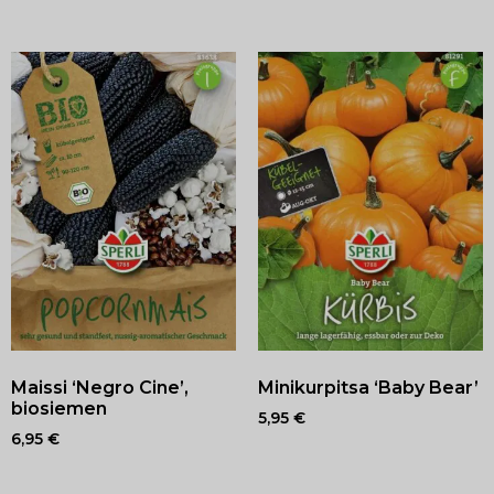
Maissi ‘Negro Cine’,
Minikurpitsa ‘Baby Bear’
biosiemen
5,95
€
6,95
€