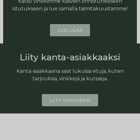
Katso vinkkimme kasvien onnistuneeseen
istutukseen ja lue samalla taimitakuustamme!
LUE LISÄÄ
Liity kanta-asiakkaaksi
Kanta-asiakkaana saat lukuisia etuja, kuten
tarjouksia, vinkkejä ja kursseja.
LIITY ILMAISEKSI