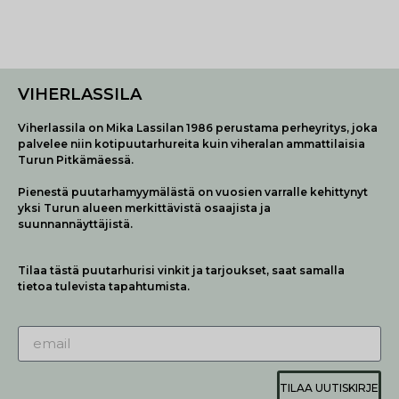
VIHERLASSILA
Viherlassila on Mika Lassilan 1986 perustama perheyritys, joka
palvelee niin kotipuutarhureita kuin viheralan ammattilaisia
Turun Pitkämäessä.
Pienestä puutarhamyymälästä on vuosien varralle kehittynyt
yksi Turun alueen merkittävistä osaajista ja
suunnannäyttäjistä.
Tilaa tästä puutarhurisi vinkit ja tarjoukset, saat samalla
tietoa tulevista tapahtumista.
TILAA UUTISKIRJE