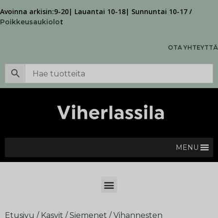
Avoinna arkisin:9-20| Lauantai 10-18| Sunnuntai 10-17 /
t
Poikkeusaukiolo
OTA YHTEYTTÄ
MENU
Etusivu
/
Kasvit
/
Siemenet
/
Vihannesten