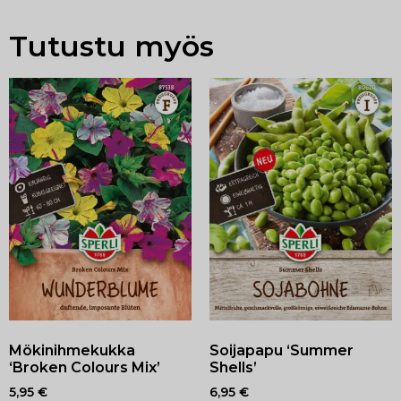
Tutustu myös
Mökinihmekukka
Soijapapu ‘Summer
‘Broken Colours Mix’
Shells’
5,95
€
6,95
€