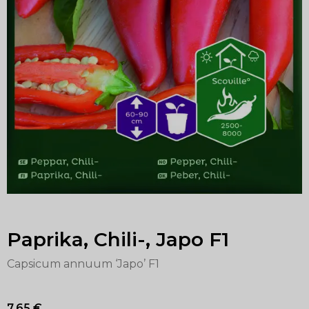
Paprika, Chili-, Japo F1
Capsicum annuum ‘Japo’ F1
7,65
€