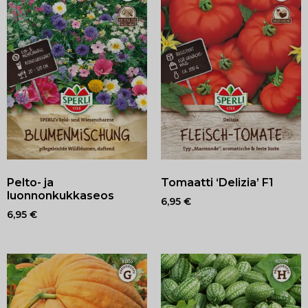
Pelto- ja
Tomaatti ‘Delizia’ F1
luonnonkukkaseos
6,95
€
6,95
€