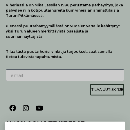
Viherlassila on Mika Lassilan 1986 perustama perheyritys, joka
palvelee niin kotipuutarhureita kuin viheralan ammattilaisia
Turun Pitkämäessä.
Pienestä puutarhamyymälästä on vuosien varralle kehittynyt
yksi Turun alueen merkittävistä osaajista ja
suunnannäyttäjistä.
Tilaa tästä puutarhurisi vinkit ja tarjoukset, saat samalla
tietoa tulevista tapahtumista.
TILAA UUTISKIRJE
AUKIOLO JA YHTEYSTIEDOT