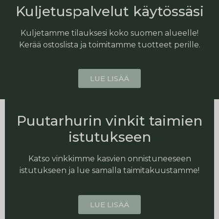
Kuljetuspalvelut käytössäsi
Kuljetamme tilauksesi koko suomen alueelle!
Kerää ostoslista ja toimitamme tuotteet perille.
LUE LISÄÄ
Puutarhurin vinkit taimien
istutukseen
Katso vinkkimme kasvien onnistuneeseen
istutukseen ja lue samalla taimitakuustamme!
LUE LISÄÄ