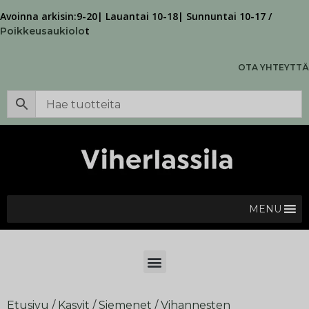
Avoinna arkisin:9-20| Lauantai 10-18| Sunnuntai 10-17 /
t
Poikkeusaukiolo
OTA YHTEYTTÄ
MENU
Etusivu
/
Kasvit
/
Siemenet
/
Vihannesten