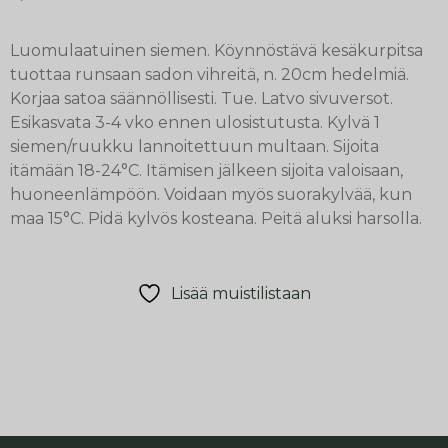
Luomulaatuinen siemen. Köynnöstävä kesäkurpitsa
tuottaa runsaan sadon vihreitä, n. 20cm hedelmiä.
Korjaa satoa säännöllisesti. Tue. Latvo sivuversot.
Esikasvata 3-4 vko ennen ulosistutusta. Kylvä 1
siemen/ruukku lannoitettuun multaan. Sijoita
itämään 18-24°C. Itämisen jälkeen sijoita valoisaan,
huoneenlämpöön. Voidaan myös suorakylvää, kun
maa 15°C. Pidä kylvös kosteana. Peitä aluksi harsolla.
Lisää muistilistaan