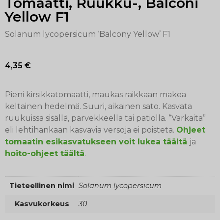
Tomaatti, Ruukku-, Balconi
Yellow F1
Solanum lycopersicum ‘Balcony Yellow’ F1
4,35
€
Pieni kirsikkatomaatti, maukas raikkaan makea
keltainen hedelmä. Suuri, aikainen sato. Kasvata
ruukuissa sisällä, parvekkeella tai patiolla. “Varkaita”
eli lehtihankaan kasvavia versoja ei poisteta.
Ohjeet
tomaatin esikasvatukseen voit lukea täältä
ja
hoito-ohjeet täältä
.
Tieteellinen nimi
Solanum lycopersicum
Kasvukorkeus
30