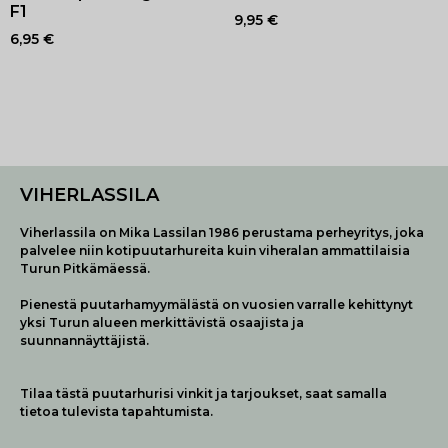
F1
9,95
€
6,95
€
VIHERLASSILA
Viherlassila on Mika Lassilan 1986 perustama perheyritys, joka
palvelee niin kotipuutarhureita kuin viheralan ammattilaisia
Turun Pitkämäessä.
Pienestä puutarhamyymälästä on vuosien varralle kehittynyt
yksi Turun alueen merkittävistä osaajista ja
suunnannäyttäjistä.
Tilaa tästä puutarhurisi vinkit ja tarjoukset, saat samalla
tietoa tulevista tapahtumista.