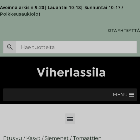
Avoinna arkisin:9-20| Lauantai 10-18| Sunnuntai 10-17 /
t
Poikkeusaukiolo
OTA YHTEYTTÄ
MENU
Etusivu
/
Kasvit
/
Siemenet
/
Tomaattien