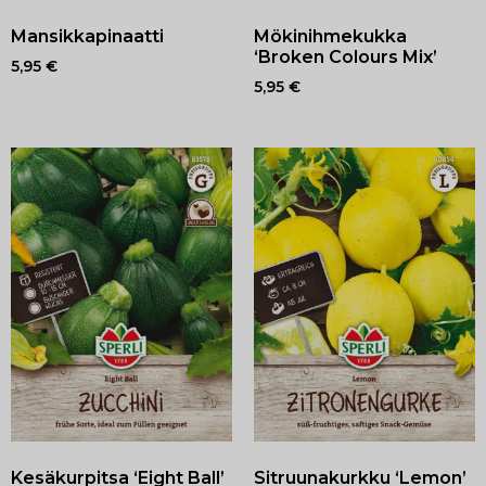
Mansikkapinaatti
Mökinihmekukka
‘Broken Colours Mix’
5,95
€
5,95
€
Kesäkurpitsa ‘Eight Ball’
Sitruunakurkku ‘Lemon’