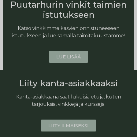
Puutarhurin vinkit taimien
istutukseen
Katso vinkkimme kasvien onnistuneeseen
istutukseen ja lue samalla taimitakuustamme!
LUE LISÄÄ
Liity kanta-asiakkaaksi
Kanta-asiakkaana saat lukuisia etuja, kuten
tarjouksia, vinkkejä ja kursseja.
LIITY ILMAISEKSI