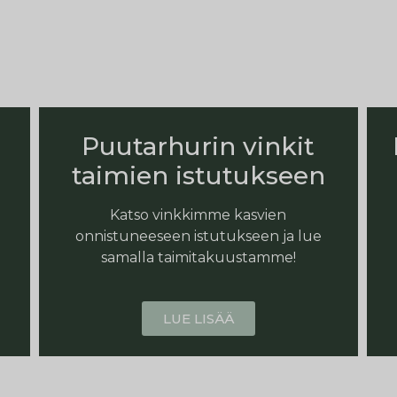
Puutarhurin vinkit
taimien istutukseen
Katso vinkkimme kasvien
onnistuneeseen istutukseen ja lue
samalla taimitakuustamme!
LUE LISÄÄ