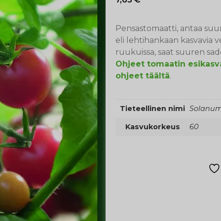
Pensastomaatti, antaa suur
eli lehtihankaan kasvavia ve
ruukuissa, saat suuren sad
Ohjeet tomaatin esikasv
ohjeet täältä
.
Tieteellinen nimi
Solanum
Kasvukorkeus
60