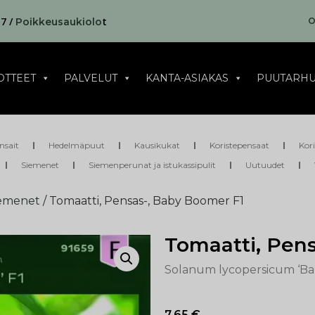
17 /
t
O
Poikkeusaukiolo
OTTEET
PALVELUT
KANTA-ASIAKAS
PUUTARHU
nsait
Hedelmäpuut
Kausikukat
Koristepensaat
Kor
Siemenet
Siemenperunat ja istukassipulit
Uutuudet
iemenet
/ Tomaatti, Pensas-, Baby Boomer F1
Tomaatti, Pen
Solanum lycopersicum ‘Ba
7,65
€