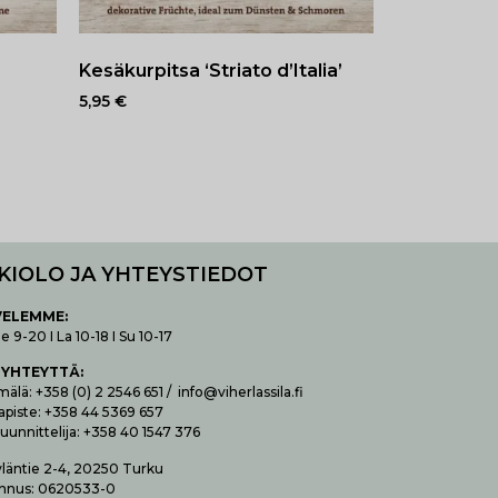
Kesäkurpitsa ‘Striato d’Italia’
5,95
€
KIOLO JA YHTEYSTIEDOT
VELEMME:
 9-20 I La 10-18 I Su 10-17
 YHTEYTTÄ
:
lä: +358 (0) 2 2546 651 / info@viherlassila.fi
apiste: +358 44 5369 657
uunnittelija: +358 40 1547 376
yläntie 2-4, 20250 Turku
nnus: 0620533-0