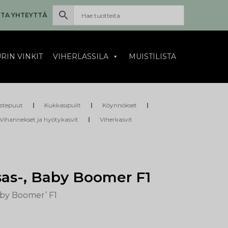
TA YHTEYTTÄ
RIN VINKIT
VIHERLASSILA
MUISTILISTA
istepuut
Kukkasipulit
Köynnökset
Vihannekset ja hyötykasvit
Viherkasvit
sas-, Baby Boomer F1
by Boomer’ F1