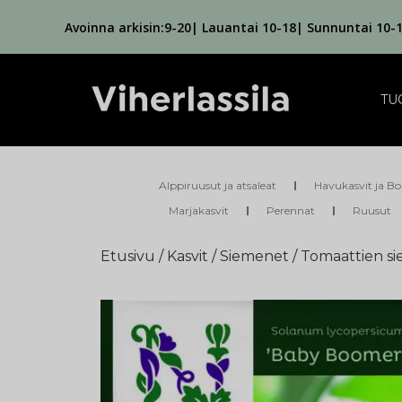
Avoinna arkisin:9-20| Lauantai 10-18| Sunnuntai 10-
TU
Alppiruusut ja atsaleat
Havukasvit ja Bo
Marjakasvit
Perennat
Ruusut
Etusivu
/
Kasvit
/
Siemenet
/
Tomaattien s