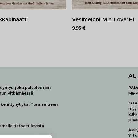
kkapinaatti
Vesimeloni ‘Mini Love’ F1
9,95
€
AU
yritys, joka palvelee niin
P
AL
urun Pitkämäessä.
Ma-Pe
OTA
kehittynyt yksi Turun alueen
myymä
kukk
pihas
samalla tietoa tulevista
Alak
Y-Tu