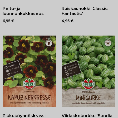
Pelto- ja
Ruiskaunokki ‘Classic
luonnonkukkaseos
Fantastic’
6,95
€
4,95
€
Pikkuköynnöskrassi
Viidakkokurkku ‘Sandia’