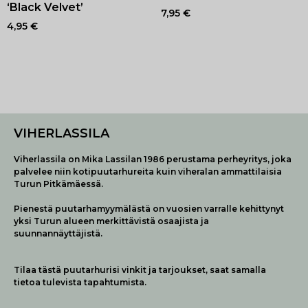
‘Black Velvet’
7,95
€
4,95
€
VIHERLASSILA
Viherlassila on Mika Lassilan 1986 perustama perheyritys, joka
palvelee niin kotipuutarhureita kuin viheralan ammattilaisia
Turun Pitkämäessä.
Pienestä puutarhamyymälästä on vuosien varralle kehittynyt
yksi Turun alueen merkittävistä osaajista ja
suunnannäyttäjistä.
Tilaa tästä puutarhurisi vinkit ja tarjoukset, saat samalla
tietoa tulevista tapahtumista.