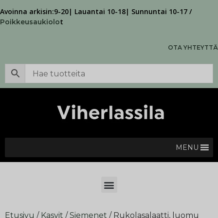
Avoinna arkisin:9-20| Lauantai 10-18| Sunnuntai 10-17 /
t
Poikkeusaukiolo
OTA YHTEYTTÄ
MENU
Etusivu
/
Kasvit
/
Siemenet
/ Rukolasalaatti, luomu