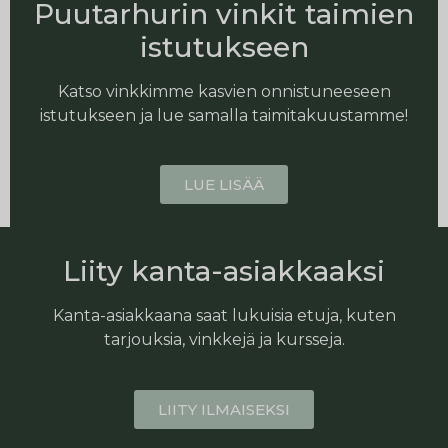
Puutarhurin vinkit taimien
istutukseen
Katso vinkkimme kasvien onnistuneeseen
istutukseen ja lue samalla taimitakuustamme!
LUE LISÄÄ
Liity kanta-asiakkaaksi
Kanta-asiakkaana saat lukuisia etuja, kuten
tarjouksia, vinkkejä ja kursseja.
LIITY ILMAISEKSI