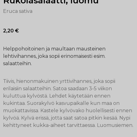
Rukolasalaatti, luomu
Eruca sativa
2,20
€
Helppohoitoinen ja maultaan mausteinen
lehtivihannes, joka sopii erinomaisesti esim.
salaatteihin.
Tiivis, hienonmakuinen yrttivihannes, joka sopii
erilaisiin salaatteihin. Satoa saadaan 3-5 viikon
kuluttua kylvöstä. Lehdet käytetään ennen
kukintaa. Suorakylvö kasvupaikalle kun maa on
muokattavissa. Kastele kylvövako huolellisesti ennen
kylvöä. Kylvä erissä, jotta saat satoa pitkin kesää. Nypi
kehittyneet kukka-aiheet tarvittaessa. Luomusiemen.