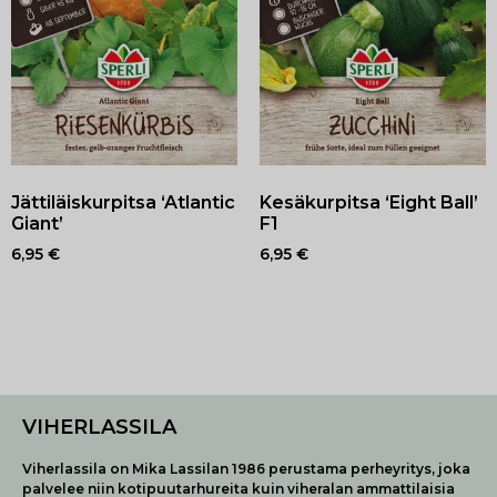
Jättiläiskurpitsa ‘Atlantic
Kesäkurpitsa ‘Eight Ball’
Giant’
F1
6,95
€
6,95
€
VIHERLASSILA
Viherlassila on Mika Lassilan 1986 perustama perheyritys, joka
palvelee niin kotipuutarhureita kuin viheralan ammattilaisia