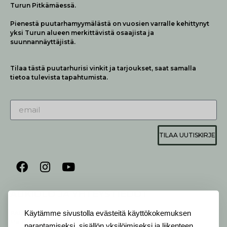
Turun Pitkämäessä.
Pienestä puutarhamyymälästä on vuosien varralle kehittynyt
yksi Turun alueen merkittävistä osaajista ja
suunnannäyttäjistä.
Tilaa tästä puutarhurisi vinkit ja tarjoukset, saat samalla
tietoa tulevista tapahtumista.
TILAA UUTISKIRJE
AUKIOLO JA YHTEYSTIEDOT
P
ALVELEMME:
Käytämme sivustolla evästeitä käyttökokemuksen
Ma-Pe 9-20 I La 10-18 I Su 10-17
parantamiseksi, sisällön yksilöimiseksi ja liikenteen