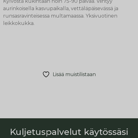
Kylvöstä kukintaan noin 75-90 päivää. Viihtyy
aurinkoisella kasvupaikalla, vettäläpäisevässä ja
runsasravinteisessa multamaassa. Yksivuotinen
leikkokukka.
Lisää muistilistaan
Kuljetuspalvelut käytössäsi