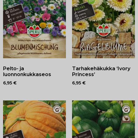
Pelto- ja
Tarhakehäkukka ‘Ivory
luonnonkukkaseos
Princess’
6,95
€
6,95
€