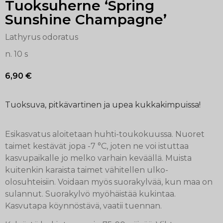
Tuoksuherne ‘Spring
Sunshine Champagne’
Lathyrus odoratus
n. 10 s
6,90
€
Tuoksuva, pitkävartinen ja upea kukkakimpuissa!
Esikasvatus aloitetaan huhti-toukokuussa. Nuoret
taimet kestävät jopa -7 °C, joten ne voi istuttaa
kasvupaikalle jo melko varhain keväällä. Muista
kuitenkin karaista taimet vähitellen ulko-
olosuhteisiin. Voidaan myös suorakylvää, kun maa on
sulannut. Suorakylvö myöhäistää kukintaa.
Kasvutapa köynnöstävä, vaatii tuennan.