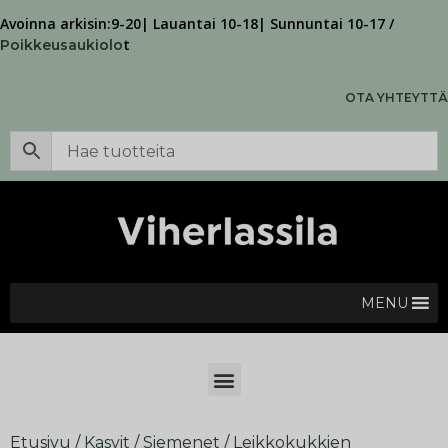
Avoinna arkisin:9-20| Lauantai 10-18| Sunnuntai 10-17 /
t
Poikkeusaukiolo
OTA YHTEYTTÄ
MENU
Etusivu
/
Kasvit
/
Siemenet
/
Leikkokukkien