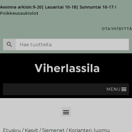
Avoinna arkisin:9-20| Lauantai 10-18| Sunnuntai 10-17 /
t
Poikkeusaukiolo
OTA YHTEYTTÄ
MENU
Etusivu
/
Kasvit
/
Siemenet
/ Korianteri, luomu