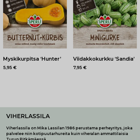
Myskikurpitsa ‘Hunter’
Viidakkokurkku ‘Sandia’
5,95
€
7,95
€
VIHERLASSILA
Viherlassila on Mika Lassilan 1986 perustama perheyritys, joka
palvelee niin kotipuutarhureita kuin viheralan ammattilaisia
Turun Pitkämäessä.