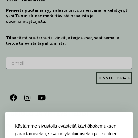
Pienestä puutarhamyymälästä on vuosien varralle kehittynyt
yksi Turun alueen merkittävistä osaajista ja
suunnannäyttäjistä.
Tilaa tästä puutarhurisi vinkit ja tarjoukset, saat samalla
tietoa tulevista tapahtumista.
TILAA UUTISKIRJE
AUKIOLO JA YHTEYSTIEDOT
P
ALVELEMME:
Käytämme sivustolla evästeitä käyttökokemuksen
Ma-Pe 9-20 I La 10-18 I Su 10-17
parantamiseksi, sisällön yksilöimiseksi ja liikenteen