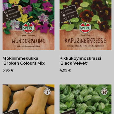
Mökinihmekukka
Pikkuköynnöskrassi
‘Broken Colours Mix’
‘Black Velvet’
5,95
€
4,95
€