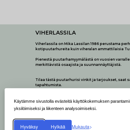
VIHERLASSILA
Viherlassila on Mika Lassilan 1986 perustama perhe
kotipuutarhureita kuin viheralan ammattilaisia T
Pienestä puutarhamyymälästä on vuosien varralle 
merkittävistä osaajista ja suunnannäyttäjistä.
Tilaa tästä puutarhurisi vinkit ja tarjoukset, saat 
tapahtumista.
Käytämme sivustolla evästeitä käyttökokemuksen parantamis
yksilöimiseksi ja liikenteen analysoimiseksi.
Hyväksy
Hylkää
Mukauta