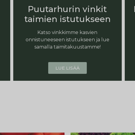
Puutarhurin vinkit
taimien istutukseen
Katso vinkkimme kasvien
onnistuneeseen istutukseen ja lue
samalla taimitakuustamme!
LUE LISÄÄ