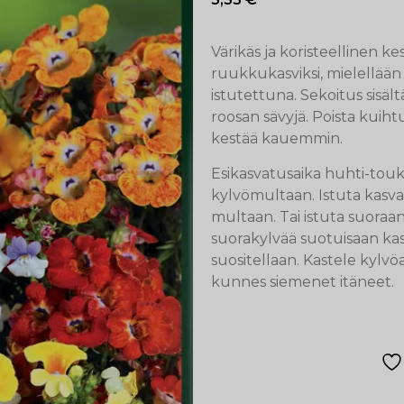
Värikäs ja koristeellinen k
ruukkukasviksi, mielellää
istutettuna. Sekoitus sisält
roosan sävyjä. Poista kuiht
kestää kauemmin.
Esikasvatusaika huhti-tou
kylvömultaan. Istuta kasva
multaan. Tai istuta suora
suorakylvää suotuisaan ka
suositellaan. Kastele kylv
kunnes siemenet itäneet.