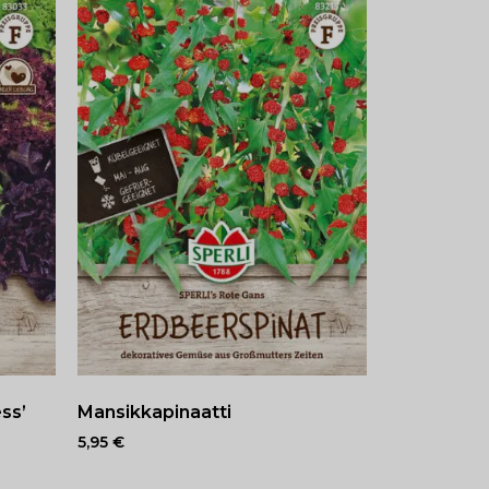
ess’
Mansikkapinaatti
5,95
€