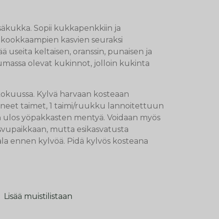
esäkukka. Sopii kukkapenkkiin ja
n kookkaampien kasvien seuraksi
ää useita keltaisen, oranssin, punaisen ja
umassa olevat kukinnot, jolloin kukinta
kokuussa. Kylvä harvaan kosteaan
neet taimet, 1 taimi/ruukku lannoitettuun
an ulos yöpakkasten mentyä. Voidaan myös
svupaikkaan, mutta esikasvatusta
öala ennen kylvöä. Pidä kylvös kosteana
Lisää muistilistaan