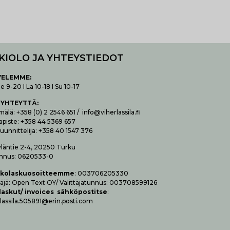
KIOLO JA YHTEYSTIEDOT
VELEMME:
 9-20 I La 10-18 I Su 10-17
 YHTEYTTÄ
:
lä: +358 (0) 2 2546 651 / info@viherlassila.fi
apiste: +358 44 5369 657
uunnittelija: +358 40 1547 376
yläntie 2-4, 20250 Turku
nnus: 0620533-0
­ko­las­kuo­soit­teem­me
: 003706205330
t­tä­jä: Open Text OY/ Vä­lit­tä­jä­tun­nus: 003708599126
las­kut/ invoices säh­kö­pos­tit­se
:
lassila.505891@erin.posti.com