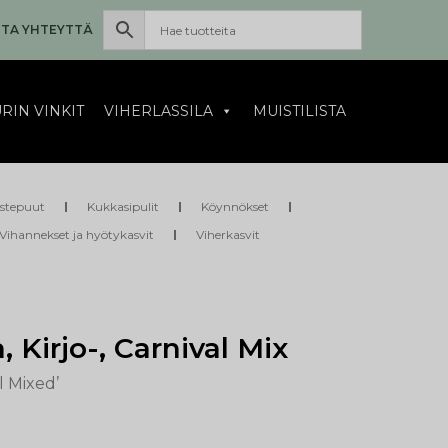
TA YHTEYTTÄ
RIN VINKIT
VIHERLASSILA
MUISTILISTA
istepuut
Kukkasipulit
Köynnökset
Vihannekset ja hyötykasvit
Viherkasvit
 Kirjo-, Carnival Mix
l Mixed’