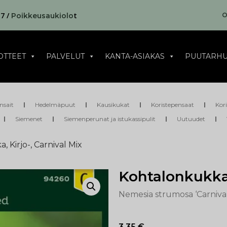
17 /
t
O
Poikkeusaukiolo
OTTEET
PALVELUT
KANTA-ASIAKAS
PUUTARHU
nsait
Hedelmäpuut
Kausikukat
Koristepensaat
Kor
Siemenet
Siemenperunat ja istukassipulit
Uutuudet
 Kirjo-, Carnival Mix
Kohtalonkukka,
Nemesia strumosa ‘Carniva
3,35
€