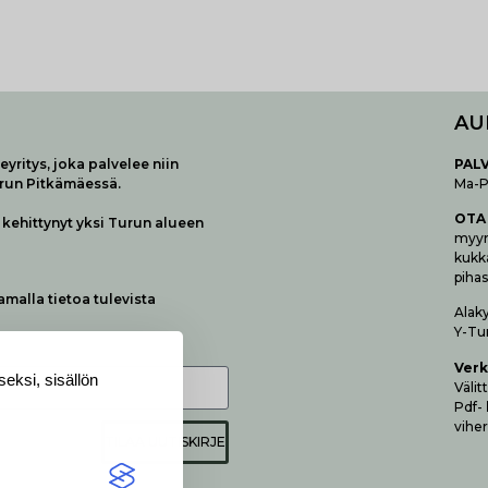
AU
yritys, joka palvelee niin
P
AL
urun Pitkämäessä.
Ma-Pe
OTA
kehittynyt yksi Turun alueen
myymä
kukk
pihas
samalla tietoa tulevista
Alak
Y-Tu
Verk
eksi, sisällön
Vä­li
Pdf-
viher
TILAA UUTISKIRJE