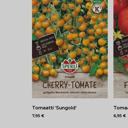
Tomaatti ‘Sungold’
Tomaat
7,95
€
6,95
€