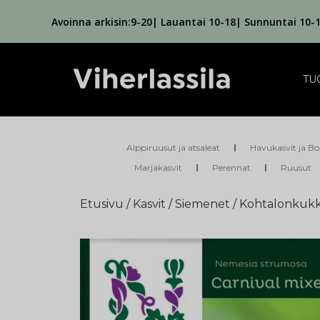
Avoinna arkisin:9-20| Lauantai 10-18| Sunnuntai 10-
TU
Alppiruusut ja atsaleat
Havukasvit ja Bo
Marjakasvit
Perennat
Ruusut
Etusivu
/
Kasvit
/
Siemenet
/ Kohtalonkukka,