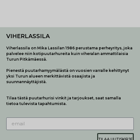
VIHERLASSILA
Viherlassila on Mika Lassilan 1986 perustama perheyritys, joka
palvelee niin kotipuutarhureita kuin viheralan ammattilaisia
Turun Pitkämäessä.
Pienestä puutarhamyymälästä on vuosien varralle kehittynyt
yksi Turun alueen merkittävistä osaajista ja
suunnannäyttäjistä.
Tilaa tästä puutarhurisi vinkit ja tarjoukset, saat samalla
tietoa tulevista tapahtumista.
TILAA UUTISKIRJE