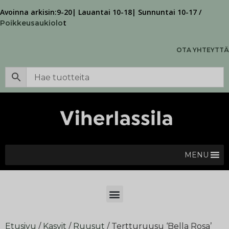
Avoinna arkisin:9-20| Lauantai 10-18| Sunnuntai 10-17 /
t
Poikkeusaukiolo
OTA YHTEYTTÄ
MENU
Etusivu
/
Kasvit
/
Ruusut
/ Tertturuusu ‘Bella Rosa’