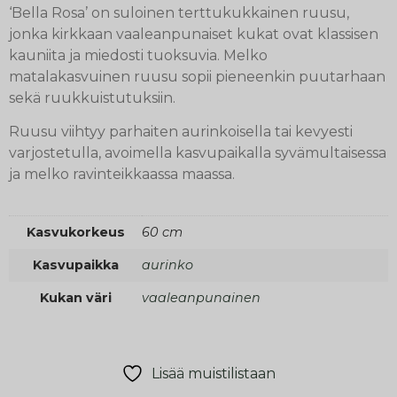
‘Bella Rosa’ on suloinen terttukukkainen ruusu,
jonka kirkkaan vaaleanpunaiset kukat ovat klassisen
kauniita ja miedosti tuoksuvia. Melko
matalakasvuinen ruusu sopii pieneenkin puutarhaan
sekä ruukkuistutuksiin.
Ruusu viihtyy parhaiten aurinkoisella tai kevyesti
varjostetulla, avoimella kasvupaikalla syvämultaisessa
ja melko ravinteikkaassa maassa.
Kasvukorkeus
60 cm
Kasvupaikka
aurinko
Kukan väri
vaaleanpunainen
Lisää muistilistaan