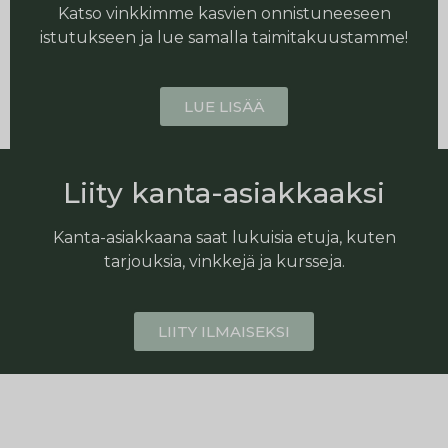
Katso vinkkimme kasvien onnistuneeseen
istutukseen ja lue samalla taimitakuustamme!
LUE LISÄÄ
Liity kanta-asiakkaaksi
Kanta-asiakkaana saat lukuisia etuja, kuten
tarjouksia, vinkkejä ja kursseja.
LIITY ILMAISEKSI