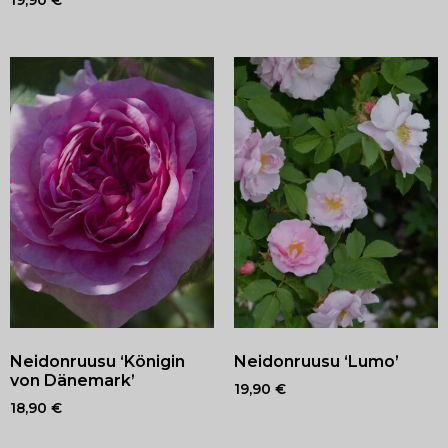
19,90
€
Neidonruusu ‘Königin
Neidonruusu ‘Lumo’
von Dänemark’
19,90
€
18,90
€