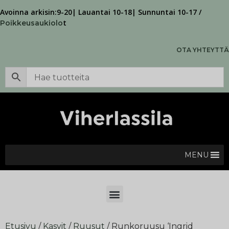
Avoinna arkisin:9-20| Lauantai 10-18| Sunnuntai 10-17 /
t
Poikkeusaukiolo
OTA YHTEYTTÄ
MENU
Etusivu
/
Kasvit
/
Ruusut
/ Runkoruusu ‘Ingrid