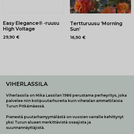
Easy Elegance® -ruusu
Tertturuusu ‘Morning
High Voltage
Sun’
29,90
€
16,90
€
VIHERLASSILA
Viherlassila on Mika Lassilan 1986 perustama perheyritys, joka
palvelee niin kotipuutarhureita kuin viheralan ammattilaisia
Turun Pitkämäessä.
Pienestä puutarhamyymälästä on vuosien varralle kehittynyt
yksi Turun alueen merkittävistä osaajista ja
suunnannäyttäjistä.