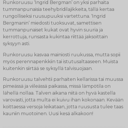
Runkoruusu ‘Ingrid Bergman’ on yksi parhaita
tummanpunaisia teehybridilajikkeita, tällä kertaa
rungolliseksi ruusupuuksi vartettuna. ‘Ingrid
Bergmanin’ miedosti tuoksuvat, samettisen
tummanpunaiset kukat ovat hyvin suuria ja
kerrottuja, runsasta kukintaa riittää jaksoittain
syksyyn asti.
Runkoruusu kasvaa mainiosti ruukussa, mutta sopii
myös perennapenkkiin tai istutusaltaaseen. Muista
kuitenkin siirtää se syksyllä talvisuojaan.
Runkoruusu talvehtii parhaiten kellarissa tai muussa
pimeässä ja viileässä paikassa, missä lämpötila on
lähellä nollaa. Talven aikana niitä on hyvä kastella
varovasti, jotta multa ei kuivu ihan kokonaan. Kevään
koittaessa versoja leikataan, jotta ruususta tulee taas
kauniin muotoinen. Uusi kesä alkakoon!