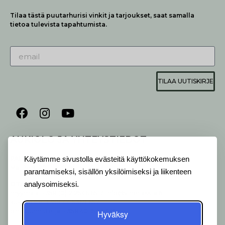
Tilaa tästä puutarhurisi vinkit ja tarjoukset, saat samalla
tietoa tulevista tapahtumista.
TILAA UUTISKIRJE
AUKIOLO JA YHTEYSTIEDOT
P
ALVELEMME:
Käytämme sivustolla evästeitä käyttökokemuksen
Ma-Pe 9-20 I La 10-18 I Su 10-17
parantamiseksi, sisällön yksilöimiseksi ja liikenteen
OTA YHTEYTTÄ
:
analysoimiseksi.
myymälä: +358 (0) 2 2546 651 / info@viherlassila.fi
kukkapiste: +358 44 5369 657
pihasuunnittelija: +358 40 1547 376
Hyväksy