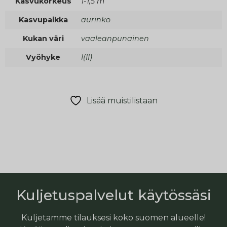
Kasvukorkeus
1-1,5 m
Kasvupaikka
aurinko
Kukan väri
vaaleanpunainen
Vyöhyke
I(II)
Lisää muistilistaan
Kuljetuspalvelut käytössäsi
Kuljetamme tilauksesi koko suomen alueelle!