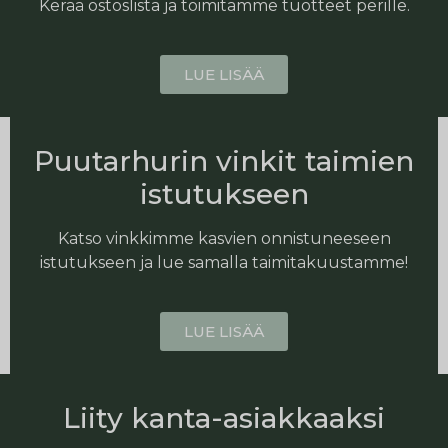
Kerää ostoslista ja toimitamme tuotteet perille.
LUE LISÄÄ
Puutarhurin vinkit taimien
istutukseen
Katso vinkkimme kasvien onnistuneeseen
istutukseen ja lue samalla taimitakuustamme!
LUE LISÄÄ
Liity kanta-asiakkaaksi