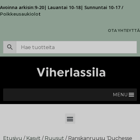
Avoinna arkisin:9-20| Lauantai 10-18| Sunnuntai 10-17 /
t
Poikkeusaukiolo
OTA YHTEYTTÄ
MENU
Etusivu
/
Kasvit
/
Ruusut
/ Ranskanruusu ‘Duchesse