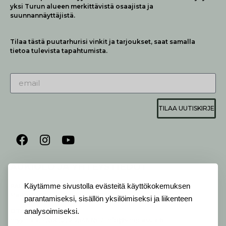
yksi Turun alueen merkittävistä osaajista ja
suunnannäyttäjistä.
Tilaa tästä puutarhurisi vinkit ja tarjoukset, saat samalla
tietoa tulevista tapahtumista.
TILAA UUTISKIRJE
AUKIOLO JA YHTEYSTIEDOT
P
ALVELEMME:
Käytämme sivustolla evästeitä käyttökokemuksen
Ma-Pe 9-20 I La 10-18 I Su 10-17
parantamiseksi, sisällön yksilöimiseksi ja liikenteen
analysoimiseksi.
OTA YHTEYTTÄ
:
myymälä: +358 (0) 2 2546 651 / info@viherlassila.fi