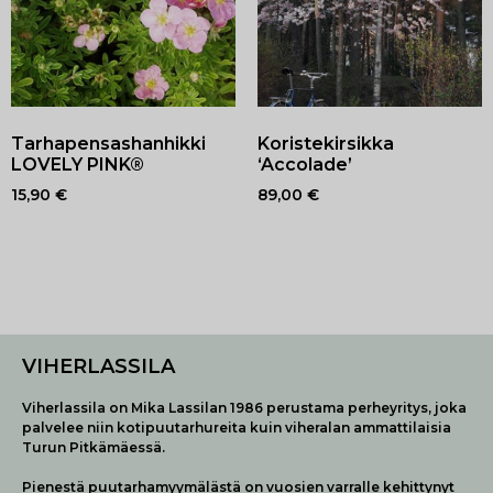
Tarhapensashanhikki
Koristekirsikka
LOVELY PINK®
‘Accolade’
15,90
€
89,00
€
VIHERLASSILA
Viherlassila on Mika Lassilan 1986 perustama perheyritys, joka
palvelee niin kotipuutarhureita kuin viheralan ammattilaisia
Turun Pitkämäessä.
Pienestä puutarhamyymälästä on vuosien varralle kehittynyt