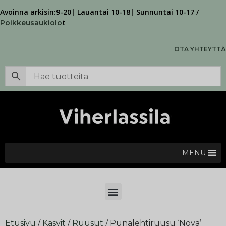
Avoinna arkisin:9-20| Lauantai 10-18| Sunnuntai 10-17 /
t
Poikkeusaukiolo
OTA YHTEYTTÄ
MENU
Etusivu
/
Kasvit
/
Ruusut
/ Punalehtiruusu ‘Nova’