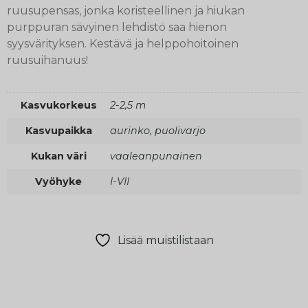
ruusupensas, jonka koristeellinen ja hiukan
purppuran sävyinen lehdistö saa hienon
syysvärityksen. Kestävä ja helppohoitoinen
ruusuihanuus!
Kasvukorkeus
2-2,5 m
Kasvupaikka
aurinko, puolivarjo
Kukan väri
vaaleanpunainen
Vyöhyke
I-VII
Lisää muistilistaan