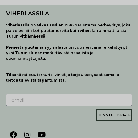
VIHERLASSILA
Viherlassila on Mika Lassilan 1986 perustama perheyritys, joka
palvelee niin kotipuutarhureita kuin viheralan ammattilaisia
Turun Pitkämäessä.
Pienestä puutarhamyymälästä on vuosien varralle kehittynyt
yksi Turun alueen merkittävistä osaajista ja
suunnannäyttäjistä.
Tilaa tästä puutarhurisi vinkit ja tarjoukset, saat samalla
tietoa tulevista tapahtumista.
TILAA UUTISKIRJE