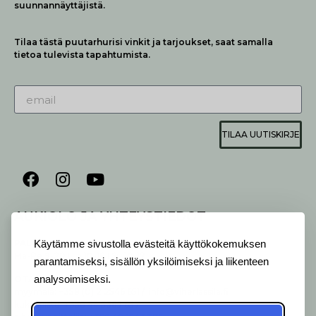
suunnannäyttäjistä.
Tilaa tästä puutarhurisi vinkit ja tarjoukset, saat samalla
tietoa tulevista tapahtumista.
TILAA UUTISKIRJE
AUKIOLO JA YHTEYSTIEDOT
P
ALVELEMME:
Käytämme sivustolla evästeitä käyttökokemuksen
Ma-Pe 9-20 I La 10-18 I Su 10-17
parantamiseksi, sisällön yksilöimiseksi ja liikenteen
OTA YHTEYTTÄ
:
analysoimiseksi.
myymälä: +358 (0) 2 2546 651 / info@viherlassila.fi
kukkapiste: +358 44 5369 657