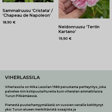
Sammalruusu ‘Cristata’ /
‘Chapeau de Napoleon’
18,90
€
Neidonruusu ‘Tertin
Kartano’
19,90
€
VIHERLASSILA
Viherlassila on Mika Lassilan 1986 perustama perheyritys, joka
palvelee niin kotipuutarhureita kuin viheralan ammattilaisia
Turun Pitkämäessä.
Pienestä puutarhamyymälästä on vuosien varralle kehittynyt
yksi Turun alueen merkittävistä osaajista ja