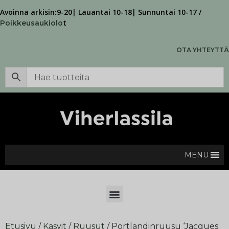
Avoinna arkisin:9-20| Lauantai 10-18| Sunnuntai 10-17 /
t
Poikkeusaukiolo
OTA YHTEYTTÄ
MENU
Etusivu
/
Kasvit
/
Ruusut
/ Portlandinruusu ‘Jacques