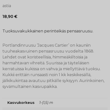
astia
18,90
€
Tuoksuvakukkainen perinteikäs pensasruusu.
Portlandinruusu ‘Jacques Cartier’ on kauniin
tuuheakasvuinen pensasruusu vuodelta 1868.
Lehdet ovat koristeellisia, himmeäkiiltoisia ja
harmahtavan vihreitä. Suurissa ja täyteläisen
kerratuissa kukissa on vahva ja miellyttävä tuoksu.
Kukkii erittäin runsaasti noin 1 kk keskikesällä,
jälkikukintaa avautuu pitkälle syksyyn. Aurinkoinen,
syvämultainen kasvupaikka.
Kasvukorkeus
1-(1,5) m