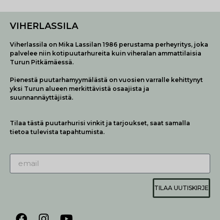
VIHERLASSILA
Viherlassila on Mika Lassilan 1986 perustama perheyritys, joka
palvelee niin kotipuutarhureita kuin viheralan ammattilaisia
Turun Pitkämäessä.
Pienestä puutarhamyymälästä on vuosien varralle kehittynyt
yksi Turun alueen merkittävistä osaajista ja
suunnannäyttäjistä.
Tilaa tästä puutarhurisi vinkit ja tarjoukset, saat samalla
tietoa tulevista tapahtumista.
TILAA UUTISKIRJE