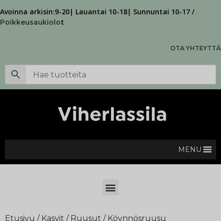
Avoinna arkisin:9-20| Lauantai 10-18| Sunnuntai 10-17 /
t
Poikkeusaukiolo
OTA YHTEYTTÄ
MENU
Etusivu
/
Kasvit
/
Ruusut
/ Köynnösruusu