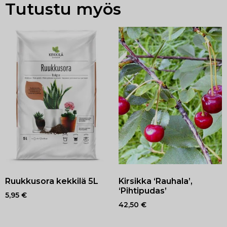
Tutustu myös
Ruukkusora kekkilä 5L
Kirsikka ‘Rauhala’,
‘Pihtipudas’
5,95
€
42,50
€