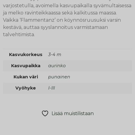
varjostetulla, avoimella kasvupaikalla syvämultaisessa
ja melko ravinteikkaassa sekä kalkitussa maassa.
Vaikka ‘Flammentanz’ on köynnösruusuksi varsin
kestävä, auttaa syyslannoitus varmistamaan
talvehtimista.
Kasvukorkeus
3-4 m
Kasvupaikka
aurinko
Kukan väri
punainen
Vyöhyke
I-III
Lisää muistilistaan