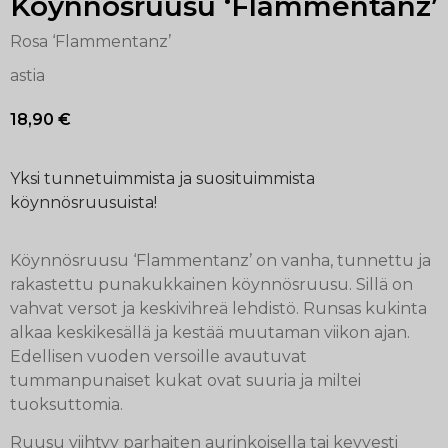
Köynnösruusu ‘Flammentanz’
Rosa ‘Flammentanz’
astia
18,90
€
Yksi tunnetuimmista ja suosituimmista
köynnösruusuista!
Köynnösruusu ‘Flammentanz’ on vanha, tunnettu ja
rakastettu punakukkainen köynnösruusu. Sillä on
vahvat versot ja keskivihreä lehdistö. Runsas kukinta
alkaa keskikesällä ja kestää muutaman viikon ajan.
Edellisen vuoden versoille avautuvat
tummanpunaiset kukat ovat suuria ja miltei
tuoksuttomia.
Ruusu viihtyy parhaiten aurinkoisella tai kevyesti