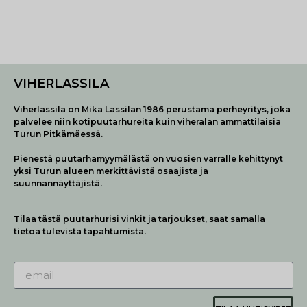
VIHERLASSILA
Viherlassila on Mika Lassilan 1986 perustama perheyritys, joka
palvelee niin kotipuutarhureita kuin viheralan ammattilaisia
Turun Pitkämäessä.
Pienestä puutarhamyymälästä on vuosien varralle kehittynyt
yksi Turun alueen merkittävistä osaajista ja
suunnannäyttäjistä.
Tilaa tästä puutarhurisi vinkit ja tarjoukset, saat samalla
tietoa tulevista tapahtumista.