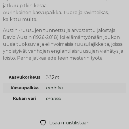
jatkuu pitkin kesää.
Aurinkoinen kasvupaikka. Tuore ja ravinteikas,
kalkittu multa.
Austin -ruusujen tunnettu ja arvostettu jalostaja
David Austin (1926-2018) loi elämäntyönään joukon
uusia tuoksuvia ja elinvoimaisia ruusulajikkeita, joissa
yhdistyivät vanhojen englantilaisruusujen viehätys ja
loisto. Perhe jatkaa edelleen mestarin työtä.
Kasvukorkeus
1-1,3 m
Kasvupaikka
aurinko
Kukan väri
oranssi
Lisää muistilistaan