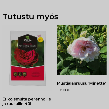
Tutustu myös
Mustialanruusu ‘Minette’
19,90
€
Erikoismulta perennoille
ja ruusuille 40L