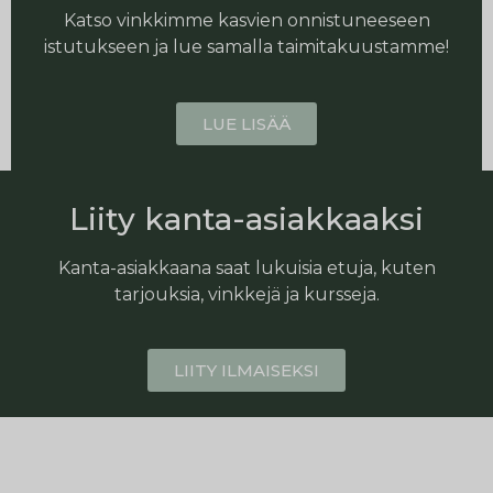
Katso vinkkimme kasvien onnistuneeseen
istutukseen ja lue samalla taimitakuustamme!
LUE LISÄÄ
Liity kanta-asiakkaaksi
Kanta-asiakkaana saat lukuisia etuja, kuten
tarjouksia, vinkkejä ja kursseja.
LIITY ILMAISEKSI