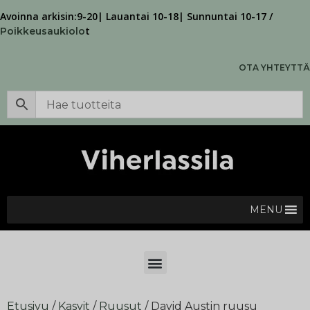
Avoinna arkisin:9-20| Lauantai 10-18| Sunnuntai 10-17 /
t
Poikkeusaukiolo
OTA YHTEYTTÄ
MENU
Etusivu
/
Kasvit
/
Ruusut
/ David Austin ruusu