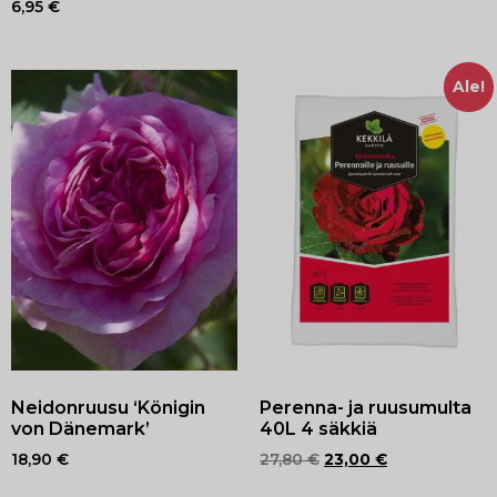
6,95
€
Ale!
Neidonruusu ‘Königin
Perenna- ja ruusumulta
von Dänemark’
40L 4 säkkiä
18,90
€
27,80
€
23,00
€