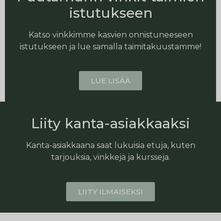
istutukseen
Katso vinkkimme kasvien onnistuneeseen
istutukseen ja lue samalla taimitakuustamme!
LUE LISÄÄ
Liity kanta-asiakkaaksi
Kanta-asiakkaana saat lukuisia etuja, kuten
tarjouksia, vinkkejä ja kursseja.
LIITY ILMAISEKSI