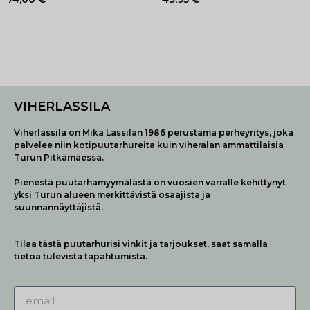
VIHERLASSILA
Viherlassila on Mika Lassilan 1986 perustama perheyritys, joka
palvelee niin kotipuutarhureita kuin viheralan ammattilaisia
Turun Pitkämäessä.
Pienestä puutarhamyymälästä on vuosien varralle kehittynyt
yksi Turun alueen merkittävistä osaajista ja
suunnannäyttäjistä.
Tilaa tästä puutarhurisi vinkit ja tarjoukset, saat samalla
tietoa tulevista tapahtumista.