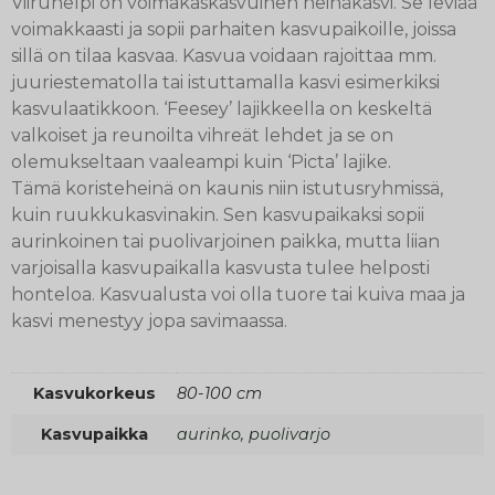
Viiruhelpi on voimakaskasvuinen heinäkasvi. Se leviää
voimakkaasti ja sopii parhaiten kasvupaikoille, joissa
sillä on tilaa kasvaa. Kasvua voidaan rajoittaa mm.
juuriestematolla tai istuttamalla kasvi esimerkiksi
kasvulaatikkoon. ‘Feesey’ lajikkeella on keskeltä
valkoiset ja reunoilta vihreät lehdet ja se on
olemukseltaan vaaleampi kuin ‘Picta’ lajike.
Tämä koristeheinä on kaunis niin istutusryhmissä,
kuin ruukkukasvinakin. Sen kasvupaikaksi sopii
aurinkoinen tai puolivarjoinen paikka, mutta liian
varjoisalla kasvupaikalla kasvusta tulee helposti
honteloa. Kasvualusta voi olla tuore tai kuiva maa ja
kasvi menestyy jopa savimaassa.
Kasvukorkeus
80-100 cm
Kasvupaikka
aurinko, puolivarjo