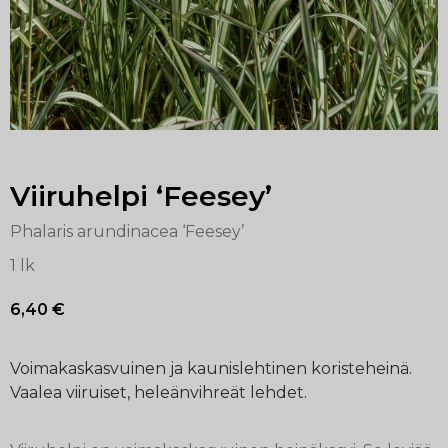
Viiruhelpi ‘Feesey’
Phalaris arundinacea ‘Feesey’
1 lk
6,40
€
Voimakaskasvuinen ja kaunislehtinen koristeheinä.
Vaalea viiruiset, heleänvihreät lehdet.