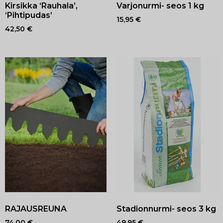
Kirsikka ‘Rauhala’,
Varjonurmi- seos 1 kg
‘Pihtipudas’
15,95
€
42,50
€
RAJAUSREUNA
Stadionnurmi- seos 3 kg
74,00
€
49,95
€