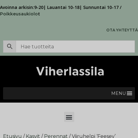
Avoinna arkisin:9-20| Lauantai 10-18| Sunnuntai 10-17 /
t
Poikkeusaukiolo
OTA YHTEYTTÄ
MENU
Etusivu
/
Kasvit
/
Perennat
/ Viiruhelpi ‘Feesey’