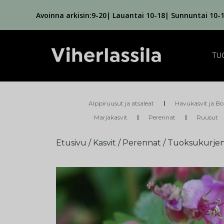
Avoinna arkisin:9-20| Lauantai 10-18| Sunnuntai 10-
TU
Alppiruusut ja atsaleat
Havukasvit ja Bo
Marjakasvit
Perennat
Ruusut
Etusivu
/
Kasvit
/
Perennat
/ Tuoksukurjen