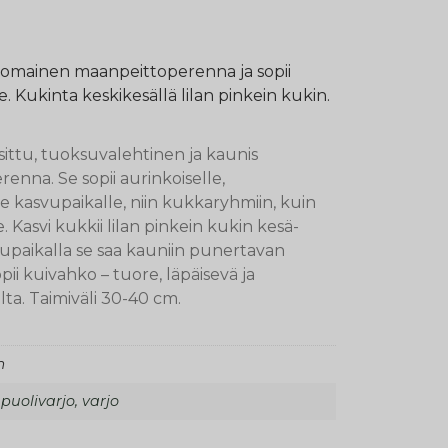
omainen maanpeittoperenna ja sopii
e. Kukinta keskikesällä lilan pinkein kukin.
ittu, tuoksuvalehtinen ja kaunis
enna. Se sopii aurinkoiselle,
alle kasvupaikalle, niin kukkaryhmiin, kuin
. Kasvi kukkii lilan pinkein kukin kesä-
vupaikalla se saa kauniin punertavan
pii kuivahko – tuore, läpäisevä ja
ta. Taimiväli 30-40 cm.
m
puolivarjo, varjo