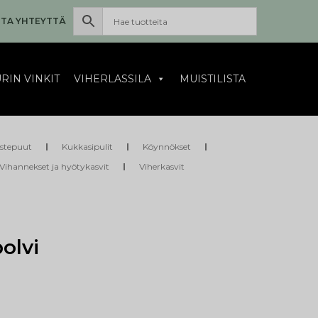
TA YHTEYTTÄ
RIN VINKIT
VIHERLASSILA
MUISTILISTA
istepuut
Kukkasipulit
Köynnökset
Vihannekset ja hyötykasvit
Viherkasvit
olvi