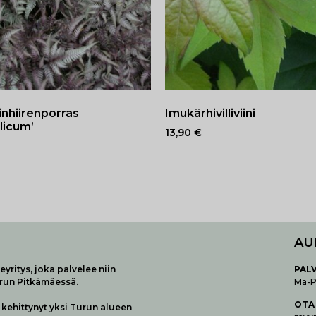
inhiirenporras
Imukärhivilliviini
licum’
13,90
€
AU
yritys, joka palvelee niin
P
AL
urun Pitkämäessä.
Ma-Pe
OTA
kehittynyt yksi Turun alueen