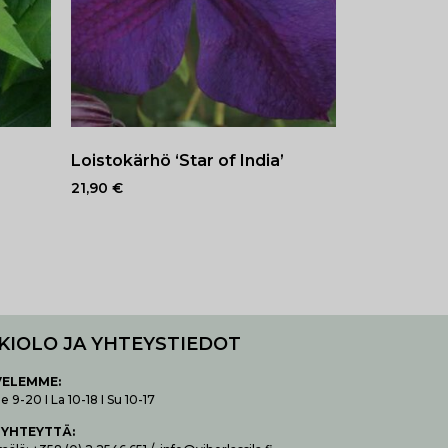
Loistokärhö ‘Star of India’
21,90
€
KIOLO JA YHTEYSTIEDOT
VELEMME:
 9-20 I La 10-18 I Su 10-17
 YHTEYTTÄ
: