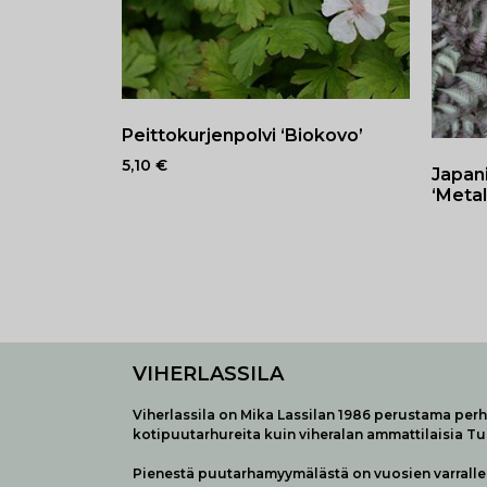
Peittokurjenpolvi ‘Biokovo’
5,10
€
Japan
‘Metal
VIHERLASSILA
Viherlassila on Mika Lassilan 1986 perustama perhe
kotipuutarhureita kuin viheralan ammattilaisia T
Pienestä puutarhamyymälästä on vuosien varralle 