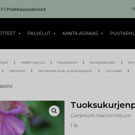
17 /
t
O
Poikkeusaukiolo
OTTEET
PALVELUT
KANTA-ASIAKAS
PUUTARHU
nsait
Hedelmäpuut
Kausikukat
Koristepensaat
Kor
Siemenet
Siemenperunat ja istukassipulit
Uutuudet
polvi
Tuoksukurjenp
Geranium macrorrhizum
1 lk