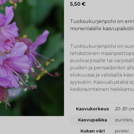
5,50
€
Tuoksukurjenpolvi on erin
monenlaisille kasvupaikoill
Tuoksukurjenpolvi on suos
lehdistöinen maanpeittoper
puolivarjoisalle tai varjois
puiden ja pensaidenkin alle
elokuussa ja valoisalla kas
syysvärin. Kasvualustaksi so
keskiravinteinen hiekkamul
Kasvukorkeus
20-30 c
Kasvupaikka
aurinko, 
Kukan väri
pinkki