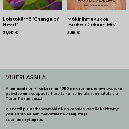
Loistokärhö ‘Change of
Mökinihmekukka
Heart’
‘Broken Colours Mix’
21,90
€
5,95
€
VIHERLASSILA
Viherlassila on Mika Lassilan 1986 perustama perheyritys, joka
palvelee niin kotipuutarhureita kuin viheralan ammattilaisia
Turun Pitkämäessä.
Pienestä puutarhamyymälästä on vuosien varralle kehittynyt
yksi Turun alueen merkittävistä osaajista ja
suunnannäyttäjistä.