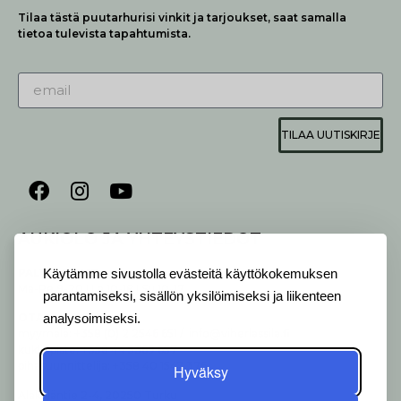
Tilaa tästä puutarhurisi vinkit ja tarjoukset, saat samalla
tietoa tulevista tapahtumista.
TILAA UUTISKIRJE
AUKIOLO JA YHTEYSTIEDOT
P
ALVELEMME:
Käytämme sivustolla evästeitä käyttökokemuksen
Ma-Pe 9-20 I La 10-18 I Su 10-17
parantamiseksi, sisällön yksilöimiseksi ja liikenteen
OTA YHTEYTTÄ
:
analysoimiseksi.
myymälä: +358 (0) 2 2546 651 / info@viherlassila.fi
kukkapiste: +358 44 5369 657
pihasuunnittelija: +358 40 1547 376
Hyväksy
Alakyläntie 2-4, 20250 Turku