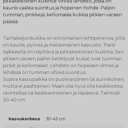
pitkäkestoinen kukinta! Vihreä lehdistö, jossa on
kaunis vaalea suonitus ja hopeinen hohde. Paljon
tumman, pinkkejä, kellomaisia kukkia pitkien varsien
päässä.
Tarhakeijunkukka on erinomainen lehtiperenna, jolla
on kaunis, pyöreä ja mätäsmäinen kasvusto. ‘Paris’
lajikkeella on näyttävä ja pitkäkestoinen kukinta. Sen
pitkien varsien päihin kehittyvät kukat ovat tumman
pinkit ja kellomaiset. Lehdistö on hopeisen vihreä ja
lehdissä on tumman vihreä suonitus.
Sopiva kasvupaikka on puolivarjoinen tai aurinkoinen,
mutta ei paahteinen. Maan olisi hyvä olla keskikostea,
ravinteikas tai keskiravinteinen ja läpäisevä. Taimiväli
30-40 cm.
Kasvukorkeus
30-45 cm