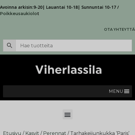
Avoinna arkisin:9-20| Lauantai 10-18| Sunnuntai 10-17 /
t
Poikkeusaukiolo
OTA YHTEYTTÄ
MENU
Etusivu
/
Kasvit
/
Perennat
/ Tarhakeijunkukka ‘Paris’