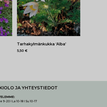
Tarhakylmänkukka ‘Alba’
5,50
€
KIOLO JA YHTEYSTIEDOT
VELEMME:
 9-20 I La 10-18 I Su 10-17