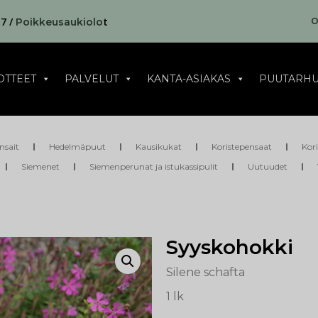
17 /
t
O
Poikkeusaukiolo
OTTEET
PALVELUT
KANTA-ASIAKAS
PUUTARHU
nsait
Hedelmäpuut
Kausikukat
Koristepensaat
Kor
Siemenet
Siemenperunat ja istukassipulit
Uutuudet
Syyskohokki
Silene schafta
1 lk