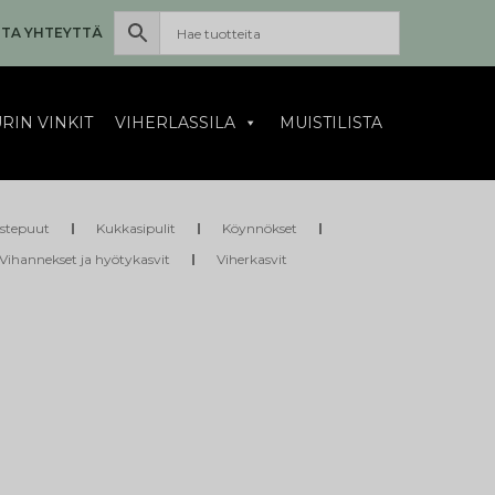
TA YHTEYTTÄ
RIN VINKIT
VIHERLASSILA
MUISTILISTA
istepuut
Kukkasipulit
Köynnökset
Vihannekset ja hyötykasvit
Viherkasvit