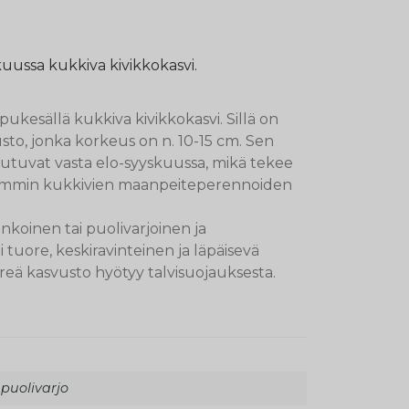
uussa kukkiva kivikkokasvi.
ukesällä kukkiva kivikkokasvi. Sillä on
to, jonka korkeus on n. 10-15 cm. Sen
tuvat vasta elo-syyskuussa, mikä tekee
aisemmin kukkivien maanpeiteperennoiden
nkoinen tai puolivarjoinen ja
i tuore, keskiravinteinen ja läpäisevä
hreä kasvusto hyötyy talvisuojauksesta.
 puolivarjo