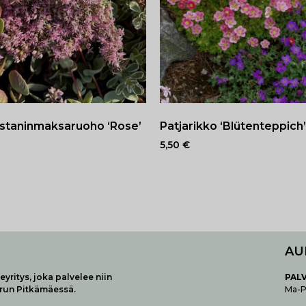
staninmaksaruoho ‘Rose’
Patjarikko ‘Blütenteppich’
5,50
€
AU
yritys, joka palvelee niin
P
AL
urun Pitkämäessä.
Ma-Pe