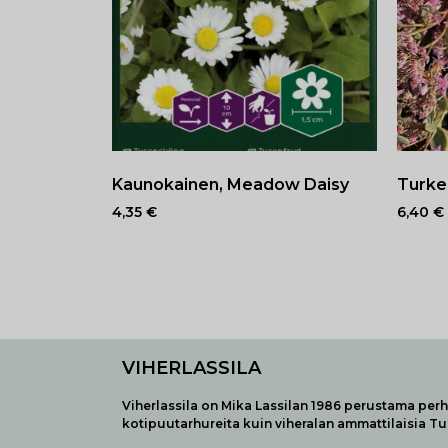
Kaunokainen, Meadow Daisy
Turke
4,35
€
6,40
€
VIHERLASSILA
Viherlassila on Mika Lassilan 1986 perustama perhe
kotipuutarhureita kuin viheralan ammattilaisia T