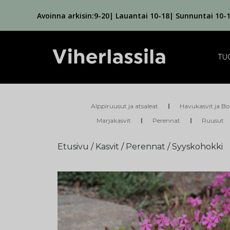
Avoinna arkisin:9-20| Lauantai 10-18| Sunnuntai 10-
TU
Alppiruusut ja atsaleat
Havukasvit ja Bo
Marjakasvit
Perennat
Ruusut
Etusivu
/
Kasvit
/
Perennat
/ Syyskohokki