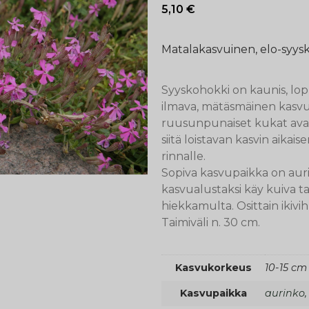
5,10
€
Matalakasvuinen, elo-syysk
Syyskohokki on kaunis, lopp
ilmava, mätäsmäinen kasvus
ruusunpunaiset kukat avau
siitä loistavan kasvin aik
rinnalle.
Sopiva kasvupaikka on auri
kasvualustaksi käy kuiva ta
hiekkamulta. Osittain ikivi
Taimiväli n. 30 cm.
Kasvukorkeus
10-15 cm
Kasvupaikka
aurinko,