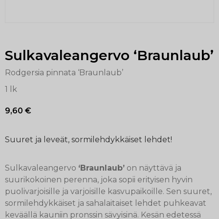
Sulkavaleangervo ‘Braunlaub’
Rodgersia pinnata ‘Braunlaub’
1 lk
9,60
€
Suuret ja leveät, sormilehdykkäiset lehdet!
Sulkavaleangervo
‘Braunlaub’
on näyttävä ja
suurikokoinen perenna, joka sopii erityisen hyvin
puolivarjoisille ja varjoisille kasvupaikoille. Sen suuret,
sormilehdykkäiset ja sahalaitaiset lehdet puhkeavat
keväällä kauniin pronssin sävyisinä. Kesän edetessä