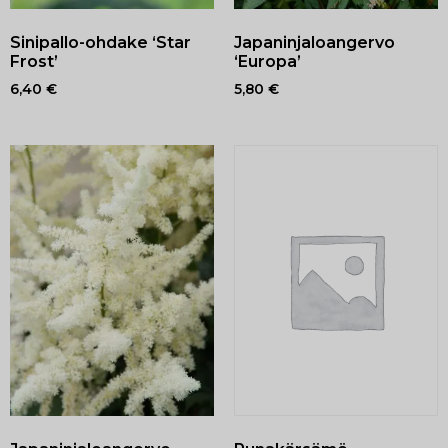
Sinipallo-ohdake ‘Star
Japaninjaloangervo
Frost’
‘Europa’
6,40
€
5,80
€