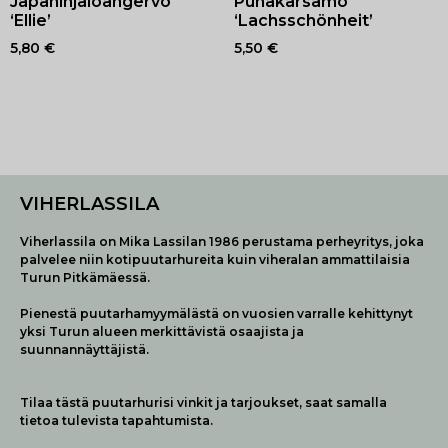
Punakärsämö
Japaninjaloangervo
‘Lachsschönheit’
‘Ellie’
5,50
€
5,80
€
VIHERLASSILA
Viherlassila on Mika Lassilan 1986 perustama perheyritys, joka
palvelee niin kotipuutarhureita kuin viheralan ammattilaisia
Turun Pitkämäessä.
Pienestä puutarhamyymälästä on vuosien varralle kehittynyt
yksi Turun alueen merkittävistä osaajista ja
suunnannäyttäjistä.
Tilaa tästä puutarhurisi vinkit ja tarjoukset, saat samalla
tietoa tulevista tapahtumista.