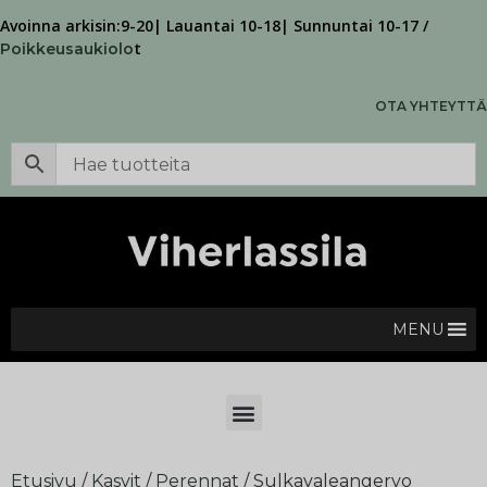
Avoinna arkisin:9-20| Lauantai 10-18| Sunnuntai 10-17 /
t
Poikkeusaukiolo
OTA YHTEYTTÄ
MENU
Etusivu
/
Kasvit
/
Perennat
/ Sulkavaleangervo