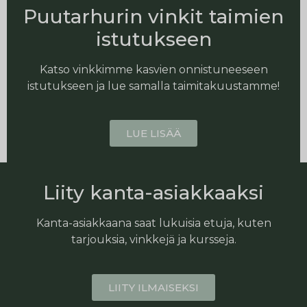
Puutarhurin vinkit taimien
istutukseen
Katso vinkkimme kasvien onnistuneeseen
istutukseen ja lue samalla taimitakuustamme!
LUE LISÄÄ
Liity kanta-asiakkaaksi
Kanta-asiakkaana saat lukuisia etuja, kuten
tarjouksia, vinkkejä ja kursseja.
LIITY ILMAISEKSI