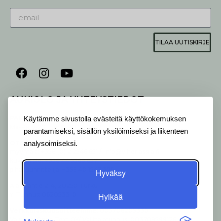
TILAA UUTISKIRJE
AUKIOLO JA YHTEYSTIEDOT
P
ALVELEMME:
Käytämme sivustolla evästeitä käyttökokemuksen
Ma-Pe 9-20 I La 10-18 I Su 10-17
parantamiseksi, sisällön yksilöimiseksi ja liikenteen
OTA YHTEYTTÄ
:
analysoimiseksi.
myymälä: +358 (0) 2 2546 651 / info@viherlassila.fi
kukkapiste: +358 44 5369 657
pihasuunnittelija: +358 40 1547 376
Hyväksy
Alakyläntie 2-4, 20250 Turku
Y-Tunnus: 0620533-0
Hylkää
Verk­ko­las­kuo­soit­teem­me
: 003706205330
Vä­lit­tä­jä: Open Text OY/ Vä­lit­tä­jä­tun­nus: 003708599126