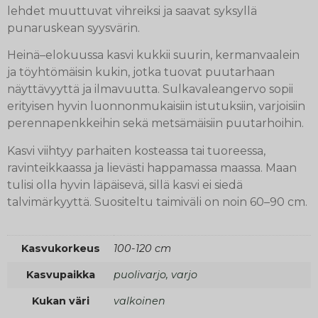
lehdet muuttuvat vihreiksi ja saavat syksyllä
punaruskean syysvärin.
Heinä–elokuussa kasvi kukkii suurin, kermanvaalein
ja töyhtömäisin kukin, jotka tuovat puutarhaan
näyttävyyttä ja ilmavuutta. Sulkavaleangervo sopii
erityisen hyvin luonnonmukaisiin istutuksiin, varjoisiin
perennapenkkeihin sekä metsämäisiin puutarhoihin.
Kasvi viihtyy parhaiten kosteassa tai tuoreessa,
ravinteikkaassa ja lievästi happamassa maassa. Maan
tulisi olla hyvin läpäisevä, sillä kasvi ei siedä
talvimärkyyttä. Suositeltu taimiväli on noin 60–90 cm.
Kasvukorkeus
100-120 cm
Kasvupaikka
puolivarjo, varjo
Kukan väri
valkoinen