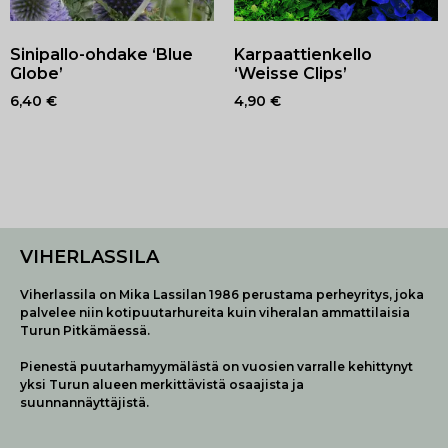
Sinipallo-ohdake ‘Blue
Karpaattienkello
Globe’
‘Weisse Clips’
6,40
€
4,90
€
VIHERLASSILA
Viherlassila on Mika Lassilan 1986 perustama perheyritys, joka
palvelee niin kotipuutarhureita kuin viheralan ammattilaisia
Turun Pitkämäessä.
Pienestä puutarhamyymälästä on vuosien varralle kehittynyt
yksi Turun alueen merkittävistä osaajista ja
suunnannäyttäjistä.