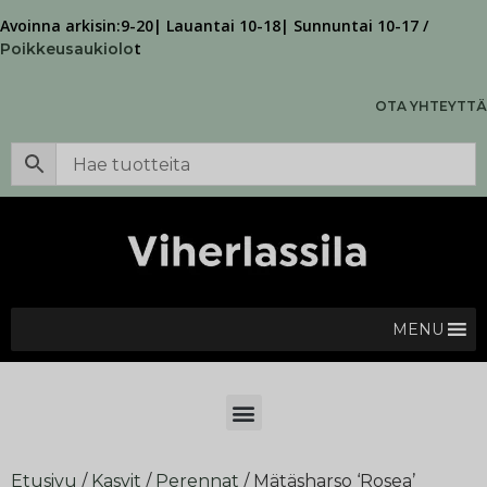
Avoinna arkisin:9-20| Lauantai 10-18| Sunnuntai 10-17 /
t
Poikkeusaukiolo
OTA YHTEYTTÄ
MENU
Etusivu
/
Kasvit
/
Perennat
/ Mätäsharso ‘Rosea’