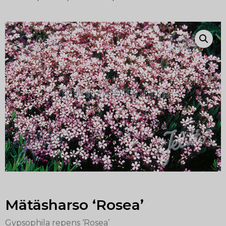
Mätäsharso ‘Rosea’
Gypsophila repens ‘Rosea’