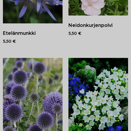
Neidonkurjenpolvi
Etelänmunkki
5,50
€
5,50
€