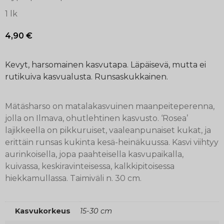
1 lk
4,90
€
Kevyt, harsomainen kasvutapa. Läpäisevä, mutta ei
rutikuiva kasvualusta. Runsaskukkainen.
Mätäsharso on matalakasvuinen maanpeiteperenna,
jolla on Ilmava, ohutlehtinen kasvusto. ‘Rosea’
lajikkeella on pikkuruiset, vaaleanpunaiset kukat, ja
erittäin runsas kukinta kesä-heinäkuussa. Kasvi viihtyy
aurinkoisella, jopa paahteisella kasvupaikalla,
kuivassa, keskiravinteisessa, kalkkipitoisessa
hiekkamullassa. Taimiväli n. 30 cm.
Kasvukorkeus
15-30 cm