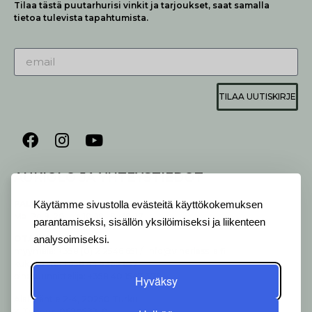
Tilaa tästä puutarhurisi vinkit ja tarjoukset, saat samalla
tietoa tulevista tapahtumista.
TILAA UUTISKIRJE
AUKIOLO JA YHTEYSTIEDOT
P
ALVELEMME:
Käytämme sivustolla evästeitä käyttökokemuksen
Ma-Pe 9-20 I La 10-18 I Su 10-17
parantamiseksi, sisällön yksilöimiseksi ja liikenteen
OTA YHTEYTTÄ
:
analysoimiseksi.
myymälä: +358 (0) 2 2546 651 / info@viherlassila.fi
kukkapiste: +358 44 5369 657
pihasuunnittelija: +358 40 1547 376
Hyväksy
Alakyläntie 2-4, 20250 Turku
Y-Tunnus: 0620533-0