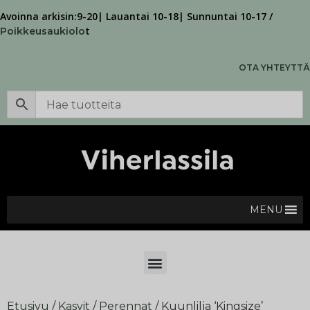
Avoinna arkisin:9-20| Lauantai 10-18| Sunnuntai 10-17 /
t
Poikkeusaukiolo
OTA YHTEYTTÄ
MENU
Etusivu
/
Kasvit
/
Perennat
/ Kuunlilja ‘Kingsize’