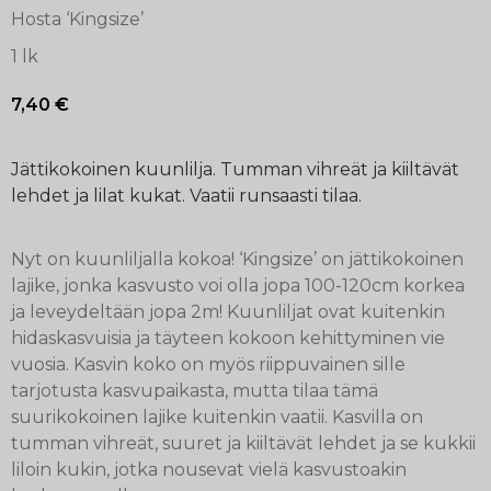
Hosta ‘Kingsize’
1 lk
7,40
€
Jättikokoinen kuunlilja. Tumman vihreät ja kiiltävät
lehdet ja lilat kukat. Vaatii runsaasti tilaa.
Nyt on kuunliljalla kokoa! ‘Kingsize’ on jättikokoinen
lajike, jonka kasvusto voi olla jopa 100-120cm korkea
ja leveydeltään jopa 2m! Kuunliljat ovat kuitenkin
hidaskasvuisia ja täyteen kokoon kehittyminen vie
vuosia. Kasvin koko on myös riippuvainen sille
tarjotusta kasvupaikasta, mutta tilaa tämä
suurikokoinen lajike kuitenkin vaatii. Kasvilla on
tumman vihreät, suuret ja kiiltävät lehdet ja se kukkii
liloin kukin, jotka nousevat vielä kasvustoakin