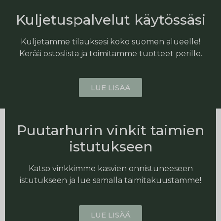
Kuljetuspalvelut käytössäsi
Kuljetamme tilauksesi koko suomen alueelle!
Kerää ostoslista ja toimitamme tuotteet perille.
LUE LISÄÄ
Puutarhurin vinkit taimien
istutukseen
Katso vinkkimme kasvien onnistuneeseen
istutukseen ja lue samalla taimitakuustamme!
LUE LISÄÄ