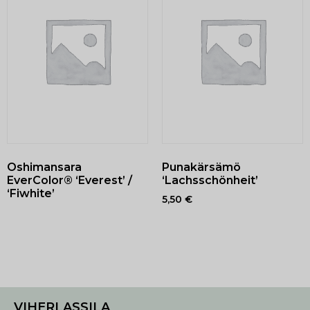
Oshimansara
Punakärsämö
EverColor® ‘Everest’ /
‘Lachsschönheit’
‘Fiwhite’
5,50
€
VIHERLASSILA