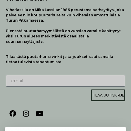
Viherlassila on Mika Lassilan 1986 perustama perheyritys, joka
palvelee niin kotipuutarhureita kuin viheralan ammattilaisia
Turun Pitkämäessä.
Pienestä puutarhamyymälästä on vuosien varralle kehittynyt
yksi Turun alueen merkittävistä osaajista ja
suunnannäyttäjistä.
Tilaa tästä puutarhurisi vinkit ja tarjoukset, saat samalla
tietoa tulevista tapahtumista.
TILAA UUTISKIRJE
AUKIOLO JA YHTEYSTIEDOT