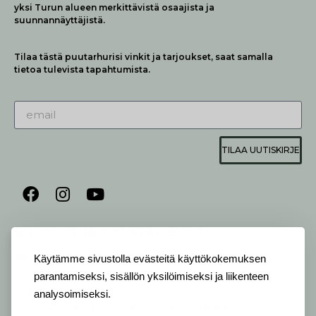
yksi Turun alueen merkittävistä osaajista ja
suunnannäyttäjistä.
Tilaa tästä puutarhurisi vinkit ja tarjoukset, saat samalla
tietoa tulevista tapahtumista.
TILAA UUTISKIRJE
AUKIOLO JA YHTEYSTIEDOT
P
ALVELEMME:
Käytämme sivustolla evästeitä käyttökokemuksen
Ma-Pe 9-20 I La 10-18 I Su 10-17
parantamiseksi, sisällön yksilöimiseksi ja liikenteen
OTA YHTEYTTÄ
:
analysoimiseksi.
myymälä: +358 (0) 2 2546 651 / info@viherlassila.fi