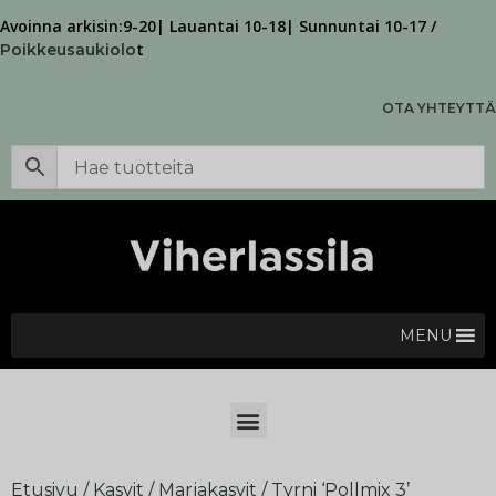
Avoinna arkisin:9-20| Lauantai 10-18| Sunnuntai 10-17 /
t
Poikkeusaukiolo
OTA YHTEYTTÄ
MENU
Etusivu
/
Kasvit
/
Marjakasvit
/ Tyrni ‘Pollmix 3’