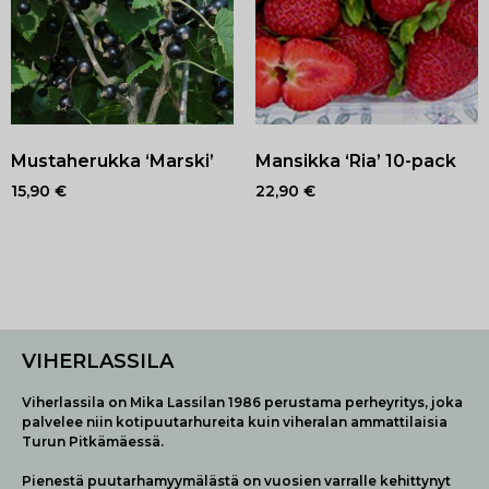
Mustaherukka ‘Marski’
Mansikka ‘Ria’ 10-pack
15,90
€
22,90
€
VIHERLASSILA
Viherlassila on Mika Lassilan 1986 perustama perheyritys, joka
palvelee niin kotipuutarhureita kuin viheralan ammattilaisia
Turun Pitkämäessä.
Pienestä puutarhamyymälästä on vuosien varralle kehittynyt