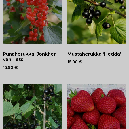
Punaherukka ‘Jonkher
Mustaherukka ‘Hedda’
van Tets’
15,90
€
15,90
€