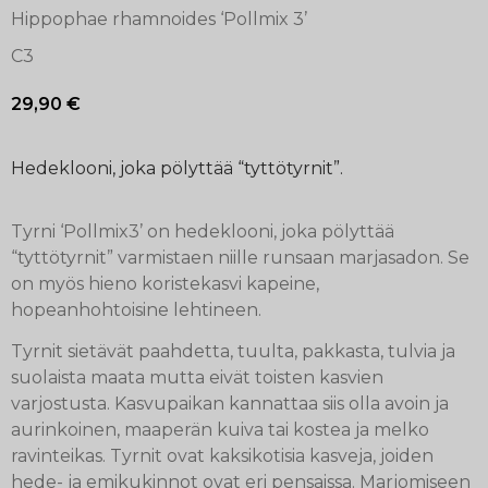
Hippophae rhamnoides ‘Pollmix 3’
C3
29,90
€
Hedeklooni, joka pölyttää “tyttötyrnit”.
Tyrni ‘Pollmix3’ on hedeklooni, joka pölyttää
“tyttötyrnit” varmistaen niille runsaan marjasadon. Se
on myös hieno koristekasvi kapeine,
hopeanhohtoisine lehtineen.
Tyrnit sietävät paahdetta, tuulta, pakkasta, tulvia ja
suolaista maata mutta eivät toisten kasvien
varjostusta. Kasvupaikan kannattaa siis olla avoin ja
aurinkoinen, maaperän kuiva tai kostea ja melko
ravinteikas. Tyrnit ovat kaksikotisia kasveja, joiden
hede- ja emikukinnot ovat eri pensaissa. Marjomiseen