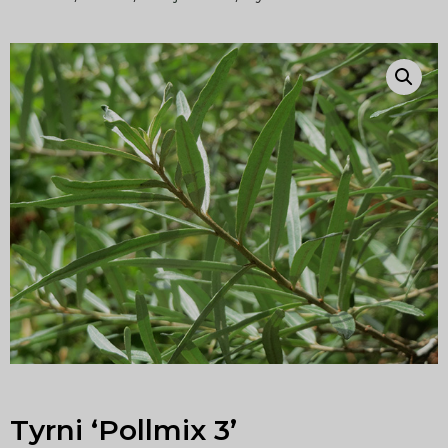
Tyrni ‘Pollmix 3’