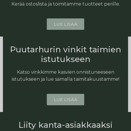
Kerää ostoslista ja toimitamme tuotteet perille.
LUE LISÄÄ
Puutarhurin vinkit taimien
istutukseen
Katso vinkkimme kasvien onnistuneeseen
istutukseen ja lue samalla taimitakuustamme!
LUE LISÄÄ
Liity kanta-asiakkaaksi