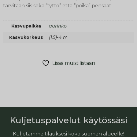
tarvitaan siis sekä “tyttö” että “poika” pensaat.
Kasvupaikka
aurinko
Kasvukorkeus
(1,5)-4 m
Lisää muistilistaan
Kuljetuspalvelut käytössäsi
Kuljetamme tilauksesi koko suomen alueelle!