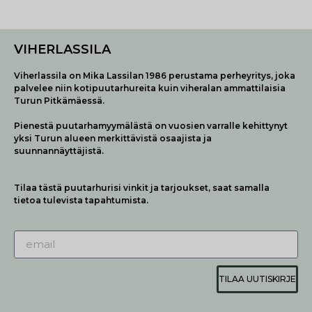
VIHERLASSILA
Viherlassila on Mika Lassilan 1986 perustama perheyritys, joka
palvelee niin kotipuutarhureita kuin viheralan ammattilaisia
Turun Pitkämäessä.
Pienestä puutarhamyymälästä on vuosien varralle kehittynyt
yksi Turun alueen merkittävistä osaajista ja
suunnannäyttäjistä.
Tilaa tästä puutarhurisi vinkit ja tarjoukset, saat samalla
tietoa tulevista tapahtumista.
TILAA UUTISKIRJE