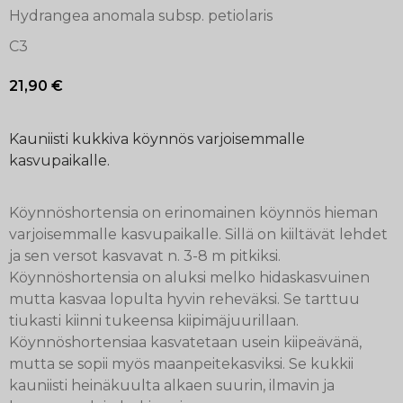
Hydrangea anomala subsp. petiolaris
C3
21,90
€
Kauniisti kukkiva köynnös varjoisemmalle
kasvupaikalle.
Köynnöshortensia on erinomainen köynnös hieman
varjoisemmalle kasvupaikalle. Sillä on kiiltävät lehdet
ja sen versot kasvavat n. 3-8 m pitkiksi.
Köynnöshortensia on aluksi melko hidaskasvuinen
mutta kasvaa lopulta hyvin reheväksi. Se tarttuu
tiukasti kiinni tukeensa kiipimäjuurillaan.
Köynnöshortensiaa kasvatetaan usein kiipeävänä,
mutta se sopii myös maanpeitekasviksi. Se kukkii
kauniisti heinäkuulta alkaen suurin, ilmavin ja