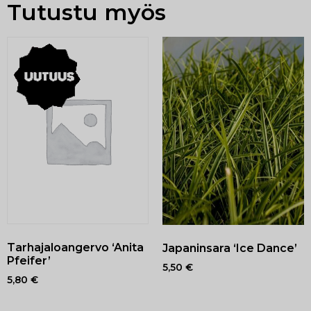
Tutustu myös
Tarhajaloangervo ‘Anita
Japaninsara ‘Ice Dance’
Pfeifer’
5,50
€
5,80
€