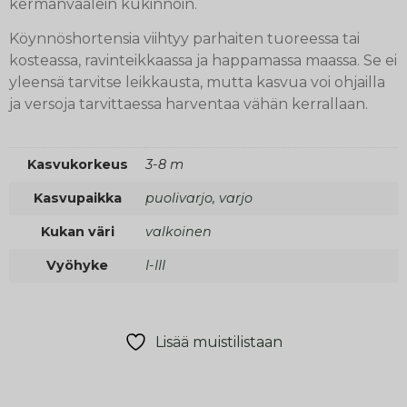
kermanvaalein kukinnoin.
Köynnöshortensia viihtyy parhaiten tuoreessa tai
kosteassa, ravinteikkaassa ja happamassa maassa. Se ei
yleensä tarvitse leikkausta, mutta kasvua voi ohjailla
ja versoja tarvittaessa harventaa vähän kerrallaan.
Kasvukorkeus
3-8 m
Kasvupaikka
puolivarjo, varjo
Kukan väri
valkoinen
Vyöhyke
I-III
Lisää muistilistaan