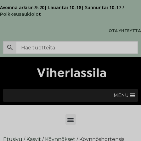
Avoinna arkisin:9-20| Lauantai 10-18| Sunnuntai 10-17 /
t
Poikkeusaukiolo
OTA YHTEYTTÄ
MENU
Etusivu
/
Kasvit
/
Köynnökset
/ Köynnöshortensia