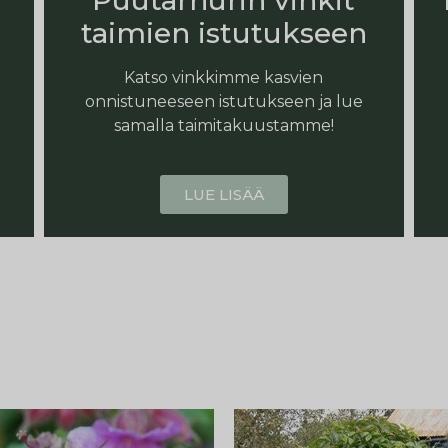
Puutarhurin vinkit
taimien istutukseen
Katso vinkkimme kasvien
onnistuneeseen istutukseen ja lue
samalla taimitakuustamme!
LUE LISÄÄ