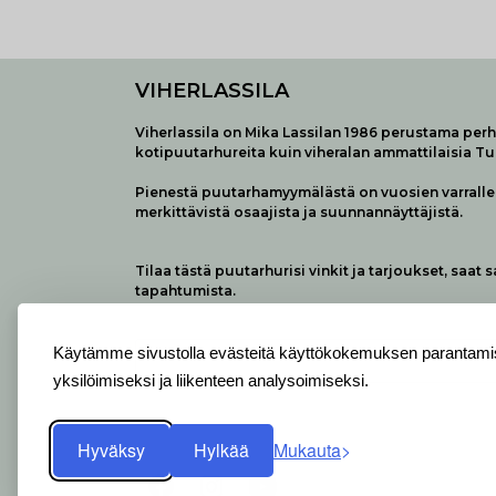
VIHERLASSILA
Viherlassila on Mika Lassilan 1986 perustama perhe
kotipuutarhureita kuin viheralan ammattilaisia T
Pienestä puutarhamyymälästä on vuosien varralle 
merkittävistä osaajista ja suunnannäyttäjistä.
Tilaa tästä puutarhurisi vinkit ja tarjoukset, saat 
tapahtumista.
Käytämme sivustolla evästeitä käyttökokemuksen parantamis
yksilöimiseksi ja liikenteen analysoimiseksi.
Hyväksy
Hylkää
Mukauta