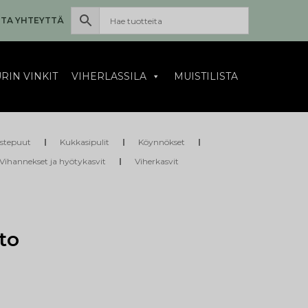
TA YHTEYTTÄ
RIN VINKIT
VIHERLASSILA
MUISTILISTA
istepuut
Kukkasipulit
Köynnökset
Vihannekset ja hyötykasvit
Viherkasvit
to