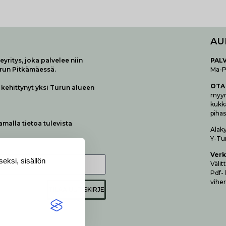
AU
yritys, joka palvelee niin
P
AL
urun Pitkämäessä.
Ma-Pe
OTA
kehittynyt yksi Turun alueen
myymä
kukk
pihas
samalla tietoa tulevista
Alak
Y-Tu
Verk
eksi, sisällön
Vä­li
Pdf-
viher
TILAA UUTISKIRJE