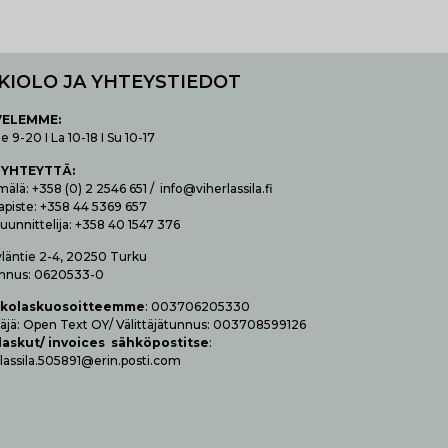
KIOLO JA YHTEYSTIEDOT
VELEMME:
 9-20 I La 10-18 I Su 10-17
 YHTEYTTÄ
:
lä: +358 (0) 2 2546 651 / info@viherlassila.fi
apiste: +358 44 5369 657
uunnittelija: +358 40 1547 376
yläntie 2-4, 20250 Turku
nnus: 0620533-0
­ko­las­kuo­soit­teem­me
: 003706205330
t­tä­jä: Open Text OY/ Vä­lit­tä­jä­tun­nus: 003708599126
las­kut/ invoices säh­kö­pos­tit­se
:
lassila.505891@erin.posti.com