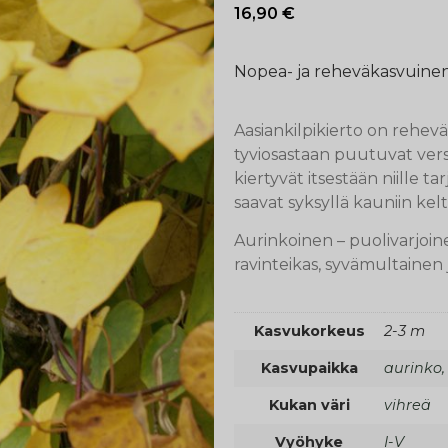
16,90
€
Nopea- ja reheväkasvuine
Aasiankilpikierto on rehev
tyviosastaan puutuvat vers
kiertyvät itsestään niille t
saavat syksyllä kauniin kelt
Aurinkoinen – puolivarjoi
ravinteikas, syvämultainen 
Kasvukorkeus
2-3 m
Kasvupaikka
aurinko,
Kukan väri
vihreä
Vyöhyke
I-V