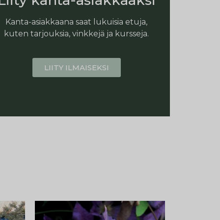
Liity kanta-asiakkaaksi
Kanta-asiakkaana saat lukuisia etuja,
kuten tarjouksia, vinkkejä ja kursseja.
LIITY ILMAISEKSI