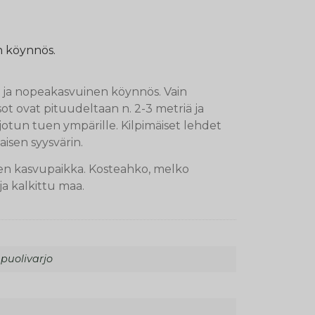
n köynnös.
ä ja nopeakasvuinen köynnös. Vain
ot ovat pituudeltaan n. 2-3 metriä ja
arjotun tuen ympärille. Kilpimäiset lehdet
aisen syysvärin.
nen kasvupaikka. Kosteahko, melko
ja kalkittu maa.
 puolivarjo