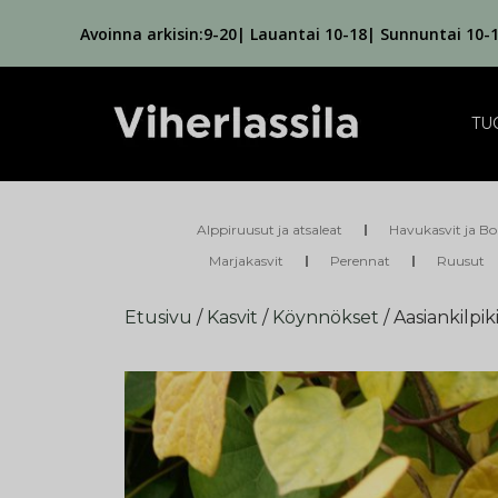
Avoinna arkisin:9-20| Lauantai 10-18| Sunnuntai 10-
TU
Alppiruusut ja atsaleat
Havukasvit ja Bo
Marjakasvit
Perennat
Ruusut
Etusivu
/
Kasvit
/
Köynnökset
/ Aasiankilpik