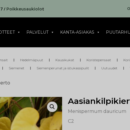
17 /
t
O
Poikkeusaukiolo
OTTEET
PALVELUT
KANTA-ASIAKAS
PUUTARHU
nsait
Hedelmäpuut
Kausikukat
Koristepensaat
Kor
Siemenet
Siemenperunat ja istukassipulit
Uutuudet
ierto
Aasiankilpikier
Menispermum dauricum
C2