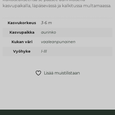
kasvupaikalla, läpäisevässä ja kalkitussa multamaassa.
Kasvukorkeus
3-6 m
Kasvupaikka
aurinko
Kukan väri
vaaleanpunainen
Vyöhyke
I-III
Lisää muistilistaan