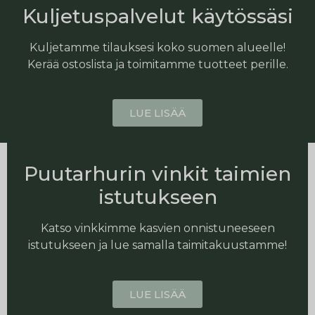
Kuljetuspalvelut käytössäsi
Kuljetamme tilauksesi koko suomen alueelle!
Kerää ostoslista ja toimitamme tuotteet perille.
LUE LISÄÄ
Puutarhurin vinkit taimien
istutukseen
Katso vinkkimme kasvien onnistuneeseen
istutukseen ja lue samalla taimitakuustamme!
LUE LISÄÄ