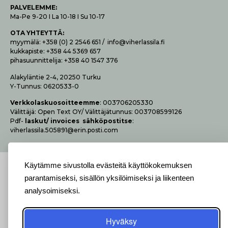
P
ALVELEMME:
Ma-Pe 9-20 I La 10-18 I Su 10-17
OTA YHTEYTTÄ
:
myymälä: +358 (0) 2 2546 651 / info@viherlassila.fi
kukkapiste: +358 44 5369 657
pihasuunnittelija: +358 40 1547 376
Alakyläntie 2-4, 20250 Turku
Y-Tunnus: 0620533-0
Verk­ko­las­kuo­soit­teem­me
: 003706205330
Vä­lit­tä­jä: Open Text OY/ Vä­lit­tä­jä­tun­nus: 003708599126
Pdf-
las­kut/ invoices säh­kö­pos­tit­se
:
viherlassila.505891@erin.posti.com
Käytämme sivustolla evästeitä käyttökokemuksen
parantamiseksi, sisällön yksilöimiseksi ja liikenteen
analysoimiseksi.
Hyväksy