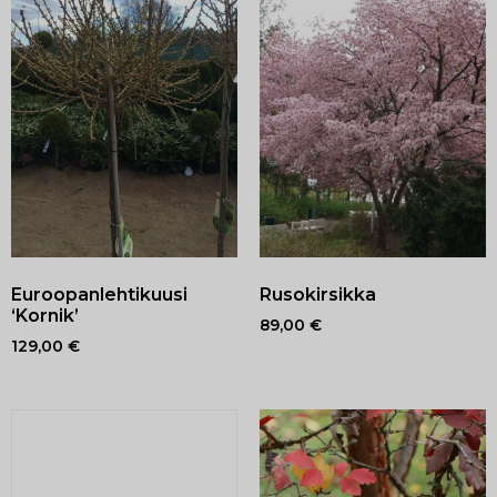
Euroopanlehtikuusi
Rusokirsikka
‘Kornik’
89,00
€
129,00
€