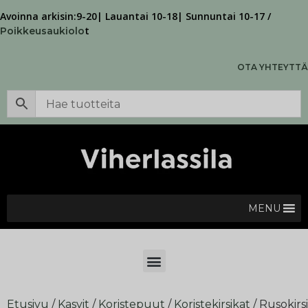
Avoinna arkisin:9-20| Lauantai 10-18| Sunnuntai 10-17 /
t
Poikkeusaukiolo
OTA YHTEYTTÄ
MENU
Etusivu
/
Kasvit
/
Koristepuut
/
Koristekirsikat
/ Rusokirs