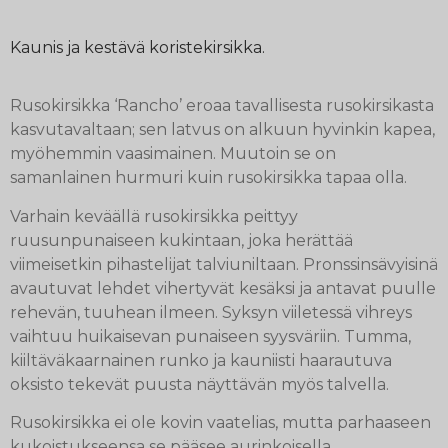
Kaunis ja kestävä koristekirsikka.
Rusokirsikka ‘Rancho’ eroaa tavallisesta rusokirsikasta
kasvutavaltaan; sen latvus on alkuun hyvinkin kapea,
myöhemmin vaasimainen. Muutoin se on
samanlainen hurmuri kuin rusokirsikka tapaa olla.
Varhain keväällä rusokirsikka peittyy
ruusunpunaiseen kukintaan, joka herättää
viimeisetkin pihastelijat talviuniltaan. Pronssinsävyisinä
avautuvat lehdet vihertyvät kesäksi ja antavat puulle
rehevän, tuuhean ilmeen. Syksyn viiletessä vihreys
vaihtuu huikaisevan punaiseen syysväriin. Tumma,
kiiltäväkaarnainen runko ja kauniisti haarautuva
oksisto tekevät puusta näyttävän myös talvella.
Rusokirsikka ei ole kovin vaatelias, mutta parhaaseen
kukoistukseensa se pääsee aurinkoisella