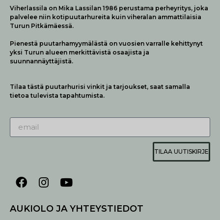
Viherlassila on Mika Lassilan 1986 perustama perheyritys, joka
palvelee niin kotipuutarhureita kuin viheralan ammattilaisia
Turun Pitkämäessä.
Pienestä puutarhamyymälästä on vuosien varralle kehittynyt
yksi Turun alueen merkittävistä osaajista ja
suunnannäyttäjistä.
Tilaa tästä puutarhurisi vinkit ja tarjoukset, saat samalla
tietoa tulevista tapahtumista.
TILAA UUTISKIRJE
AUKIOLO JA YHTEYSTIEDOT