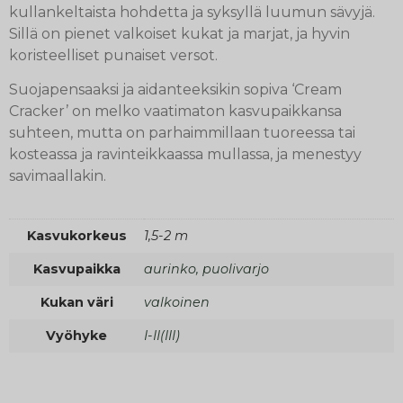
kullankeltaista hohdetta ja syksyllä luumun sävyjä.
Sillä on pienet valkoiset kukat ja marjat, ja hyvin
koristeelliset punaiset versot.
Suojapensaaksi ja aidanteeksikin sopiva ‘Cream
Cracker’ on melko vaatimaton kasvupaikkansa
suhteen, mutta on parhaimmillaan tuoreessa tai
kosteassa ja ravinteikkaassa mullassa, ja menestyy
savimaallakin.
Kasvukorkeus
1,5-2 m
Kasvupaikka
aurinko, puolivarjo
Kukan väri
valkoinen
Vyöhyke
I-II(III)