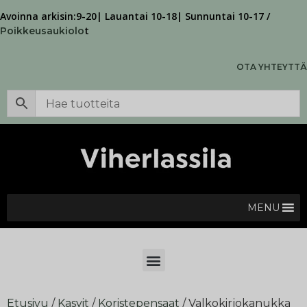
Avoinna arkisin:9-20| Lauantai 10-18| Sunnuntai 10-17 /
t
Poikkeusaukiolo
OTA YHTEYTTÄ
MENU
Etusivu
/
Kasvit
/
Koristepensaat
/ Valkokirjokanukka