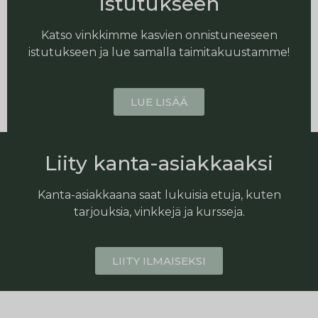
istutukseen
Katso vinkkimme kasvien onnistuneeseen
istutukseen ja lue samalla taimitakuustamme!
LUE LISÄÄ
Liity kanta-asiakkaaksi
Kanta-asiakkaana saat lukuisia etuja, kuten
tarjouksia, vinkkejä ja kursseja.
LIITY ILMAISEKSI