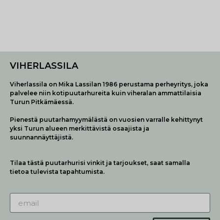
VIHERLASSILA
Viherlassila on Mika Lassilan 1986 perustama perheyritys, joka
palvelee niin kotipuutarhureita kuin viheralan ammattilaisia
Turun Pitkämäessä.
Pienestä puutarhamyymälästä on vuosien varralle kehittynyt
yksi Turun alueen merkittävistä osaajista ja
suunnannäyttäjistä.
Tilaa tästä puutarhurisi vinkit ja tarjoukset, saat samalla
tietoa tulevista tapahtumista.