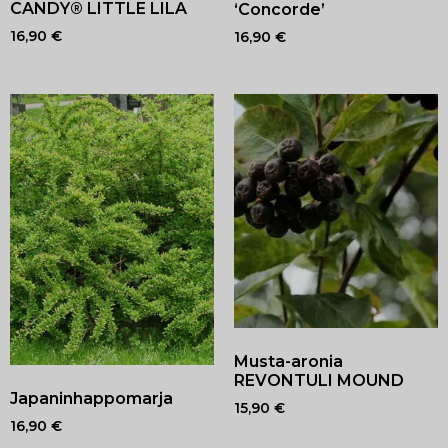
CANDY® LITTLE LILA
‘Concorde’
16,90
€
16,90
€
Musta-aronia
REVONTULI MOUND
Japaninhappomarja
15,90
€
16,90
€