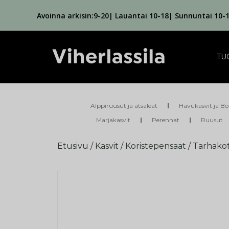
Avoinna arkisin:9-20| Lauantai 10-18| Sunnuntai 10-
TU
Alppiruusut ja atsaleat
Havukasvit ja Bo
Marjakasvit
Perennat
Ruusut
Etusivu
/
Kasvit
/
Koristepensaat
/ Tarhako