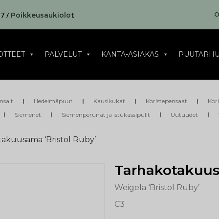
17 /
t
O
Poikkeusaukiolo
OTTEET
PALVELUT
KANTA-ASIAKAS
PUUTARHU
nsait
Hedelmäpuut
Kausikukat
Koristepensaat
Kor
Siemenet
Siemenperunat ja istukassipulit
Uutuudet
takuusama ‘Bristol Ruby’
Tarhakotakuus
Weigela ‘Bristol Ruby’
C3