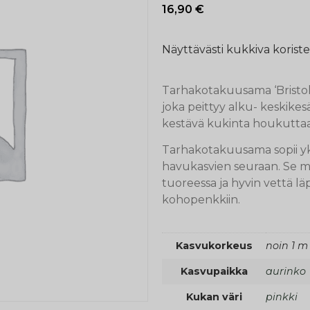
16,90
€
Näyttävästi kukkiva korist
Tarhakotakuusama ‘Bristol
joka peittyy alku- keskikes
kestävä kukinta houkuttaa p
Tarhakotakuusama sopii yk
havukasvien seuraan. Se me
tuoreessa ja hyvin vettä lä
kohopenkkiin.
Kasvukorkeus
noin 1 m
Kasvupaikka
aurinko
Kukan väri
pinkki