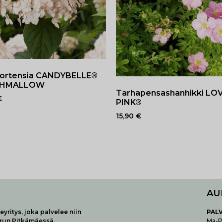
hortensia CANDYBELLE®
SHMALLOW
Tarhapensashanhikki LO
€
PINK®
15,90
€
AU
yritys, joka palvelee niin
P
AL
urun Pitkämäessä.
Ma-Pe