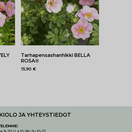
VELY
Tarhapensashanhikki BELLA
ROSA®
15,90
€
KIOLO JA YHTEYSTIEDOT
VELEMME:
 9-20 I La 10-18 I Su 10-17