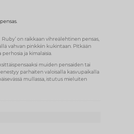
epensas.
 Ruby’ on raikkaan vihreälehtinen pensas,
ällä vahvan pinkkiin kukintaan. Pitkään
erhosia ja kimalaisia.
sittäispensaaksi muiden pensaiden tai
nestyy parhaiten valoisalla kasvupaikalla
päisevässä mullassa, istutus mieluiten