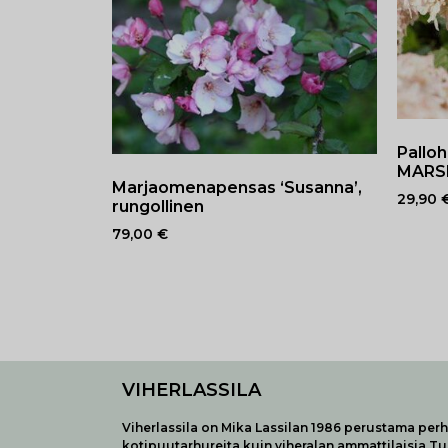
Pallo
MAR
Marjaomenapensas ‘Susanna’,
29,90
rungollinen
79,00
€
VIHERLASSILA
Viherlassila on Mika Lassilan 1986 perustama perhe
kotipuutarhureita kuin viheralan ammattilaisia T