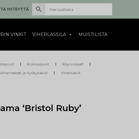
TA YHTEYTTÄ
RIN VINKIT
VIHERLASSILA
MUISTILISTA
istepuut
Kukkasipulit
Köynnökset
Vihannekset ja hyötykasvit
Viherkasvit
ama ‘Bristol Ruby’