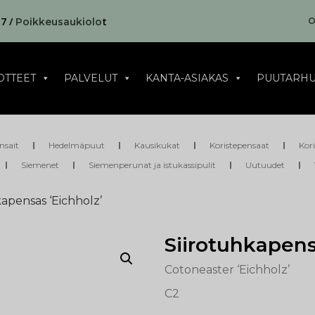
17 /
t
O
Poikkeusaukiolo
OTTEET
PALVELUT
KANTA-ASIAKAS
PUUTARHU
nsait
Hedelmäpuut
Kausikukat
Koristepensaat
Kor
Siemenet
Siemenperunat ja istukassipulit
Uutuudet
kapensas ‘Eichholz’
Siirotuhkapens
Cotoneaster ‘Eichholz’
C2