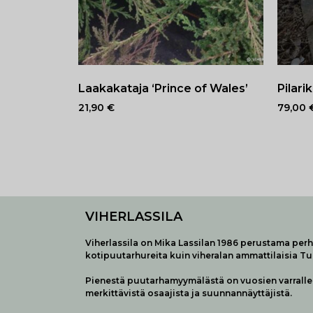
Laakakataja ‘Prince of Wales’
Pilari
21,90
€
79,00
VIHERLASSILA
Viherlassila on Mika Lassilan 1986 perustama perhe
kotipuutarhureita kuin viheralan ammattilaisia T
Pienestä puutarhamyymälästä on vuosien varralle 
merkittävistä osaajista ja suunnannäyttäjistä.