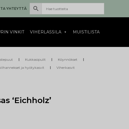
TA YHTEYTTÄ
RIN VINKIT
VIHERLASSILA
MUISTILISTA
istepuut
Kukkasipulit
Köynnökset
Vihannekset ja hyötykasvit
Viherkasvit
as ‘Eichholz’