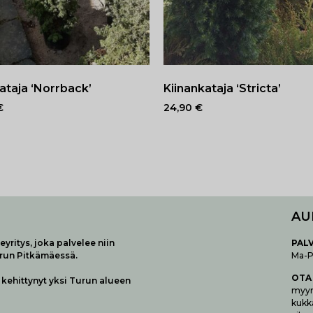
kataja ‘Norrback’
Kiinankataja ‘Stricta’
€
24,90
€
AU
yritys, joka palvelee niin
P
AL
urun Pitkämäessä.
Ma-Pe
OTA
kehittynyt yksi Turun alueen
myymä
kukk