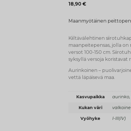
18,90
€
Maanmyötäinen peittopens
Kiiltävälehtinen siirotuhka
maanpeitepensas, jolla on
versot 100-150 cm. Siirotu
syksyllä versoja koristavat 
Aurinkoinen – puolivarjoine
vettä läpäisevä maa.
Kasvupaikka
aurinko,
Kukan väri
valkoin
Vyöhyke
I-III(IV)