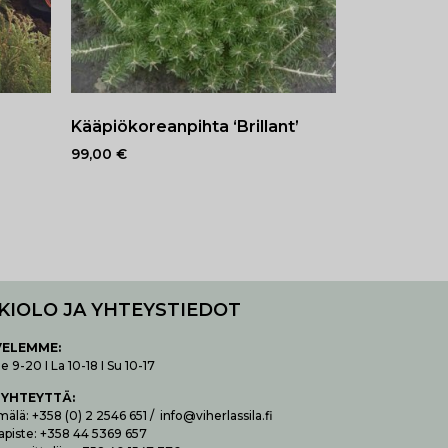
Kääpiökoreanpihta ‘Brillant’
99,00
€
KIOLO JA YHTEYSTIEDOT
VELEMME:
 9-20 I La 10-18 I Su 10-17
 YHTEYTTÄ
:
lä: +358 (0) 2 2546 651 / info@viherlassila.fi
apiste: +358 44 5369 657