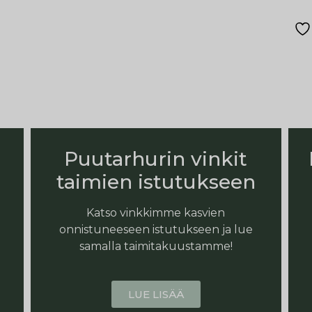
Puutarhurin vinkit
taimien istutukseen
Katso vinkkimme kasvien
onnistuneeseen istutukseen ja lue
samalla taimitakuustamme!
LUE LISÄÄ