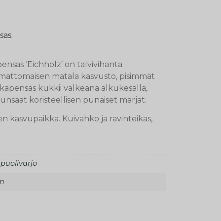
as.
pensas ‘Eichholz’ on talvivihanta
 mattomaisen matala kasvusto, pisimmät
hkapensas kukkii valkeana alkukesällä,
runsaat koristeellisen punaiset marjat.
n kasvupaikka. Kuivahko ja ravinteikas,
 puolivarjo
en