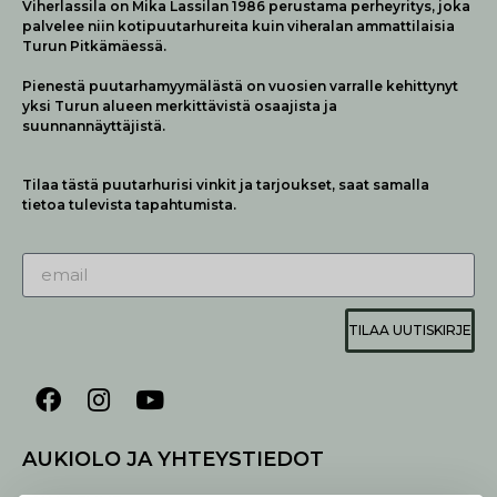
Viherlassila on Mika Lassilan 1986 perustama perheyritys, joka
palvelee niin kotipuutarhureita kuin viheralan ammattilaisia
Turun Pitkämäessä.
Pienestä puutarhamyymälästä on vuosien varralle kehittynyt
yksi Turun alueen merkittävistä osaajista ja
suunnannäyttäjistä.
Tilaa tästä puutarhurisi vinkit ja tarjoukset, saat samalla
tietoa tulevista tapahtumista.
TILAA UUTISKIRJE
AUKIOLO JA YHTEYSTIEDOT