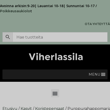
Avoinna arkisin:9-20| Lauantai 10-18| Sunnuntai 10-17 /
t
Poikkeusaukiolo
OTA YHTEYTTÄ
MENU
Etusivu
/
Kasvit
/
Koristepensaat
/ Purppurahappomarj