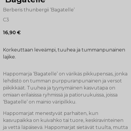
Berberis thunbergii ‘Bagatelle’
C3
16,90
€
Korkeuttaan leveämpi, tuuhea ja tummanpunainen
lajike.
Happomarja ‘Bagatelle’ on värikäs pikkupensas, jonka
lehdistö on tumman purppuranpunainen ja versot
piikikkäät. Tuuhea ja tyynymäinen kasvutapa on
omiaan erilaisissa ryhmissä ja patioruukuissa, joissa
‘Bagatelle’ on mainio väripilkku.
Happomarjat menestyvät parhaiten, kun
kasvupaikka on kuivahko tai tuore, keskiravinteinen
ja vettä läpäisevä. Happomarjat sietävät tuulta, mutta