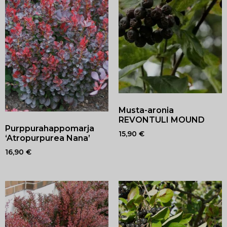
Musta-aronia
REVONTULI MOUND
Purppurahappomarja
15,90
€
‘Atropurpurea Nana’
16,90
€