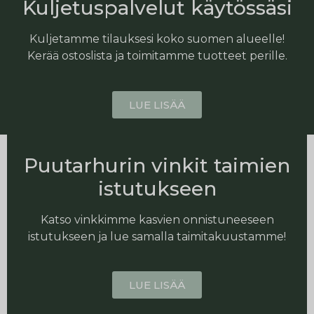
Kuljetuspalvelut käytössäsi
Kuljetamme tilauksesi koko suomen alueelle!
Kerää ostoslista ja toimitamme tuotteet perille.
LUE LISÄÄ
Puutarhurin vinkit taimien
istutukseen
Katso vinkkimme kasvien onnistuneeseen
istutukseen ja lue samalla taimitakuustamme!
LUE LISÄÄ