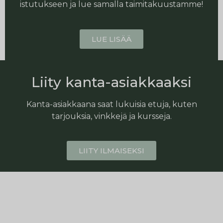
istutukseen ja lue samalla taimitakuustamme!
LUE LISÄÄ
Liity kanta-asiakkaaksi
Kanta-asiakkaana saat lukuisia etuja, kuten
tarjouksia, vinkkejä ja kursseja.
LIITY ILMAISEKSI