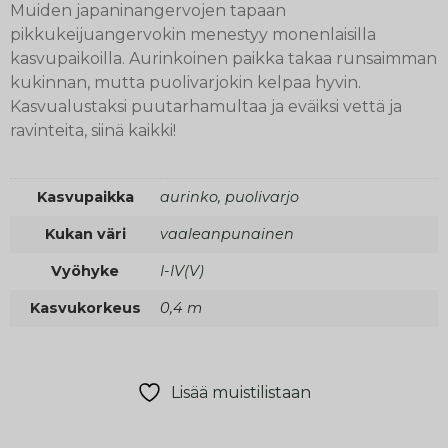
Muiden japaninangervojen tapaan
pikkukeijuangervokin menestyy monenlaisilla
kasvupaikoilla. Aurinkoinen paikka takaa runsaimman
kukinnan, mutta puolivarjokin kelpaa hyvin.
Kasvualustaksi puutarhamultaa ja eväiksi vettä ja
ravinteita, siinä kaikki!
Kasvupaikka
aurinko, puolivarjo
Kukan väri
vaaleanpunainen
Vyöhyke
I-IV(V)
Kasvukorkeus
0,4 m
Lisää muistilistaan