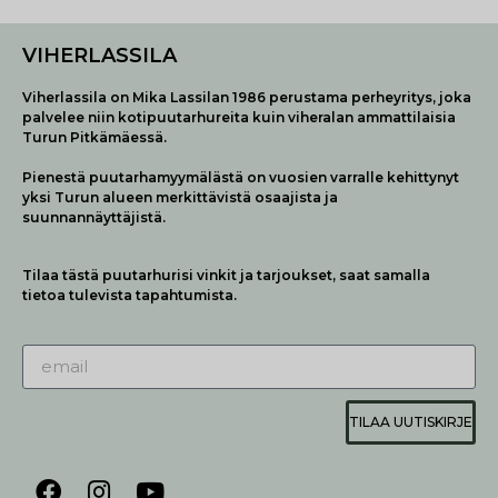
VIHERLASSILA
Viherlassila on Mika Lassilan 1986 perustama perheyritys, joka
palvelee niin kotipuutarhureita kuin viheralan ammattilaisia
Turun Pitkämäessä.
Pienestä puutarhamyymälästä on vuosien varralle kehittynyt
yksi Turun alueen merkittävistä osaajista ja
suunnannäyttäjistä.
Tilaa tästä puutarhurisi vinkit ja tarjoukset, saat samalla
tietoa tulevista tapahtumista.
TILAA UUTISKIRJE