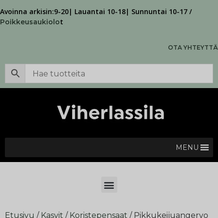
Avoinna arkisin:9-20| Lauantai 10-18| Sunnuntai 10-17 /
t
Poikkeusaukiolo
OTA YHTEYTTÄ
MENU
Etusivu
/
Kasvit
/
Koristepensaat
/ Pikkukeijuangervo