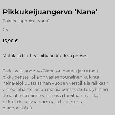
Pikkukeijuangervo ‘Nana’
Spiraea japonica ‘Nana’
C3
15,90
€
Matala ja tuuhea, pitkään kukkiva pensas.
Pikkukeijuangervo ‘Nana’ on matala ja tuuhea
pikkupensas, jolla on vaaleanpunainen kukinta
heinä-elokuussa saman vuoden versoilla ja raikkaan
vihreä lehdistö. Se on mainio pensas istutusryhmien
etualalle tai minne vain, missä tarvitaan matalaa,
pitkään kukkivaa, varmaa ja huoletonta
maanpeittäjää.