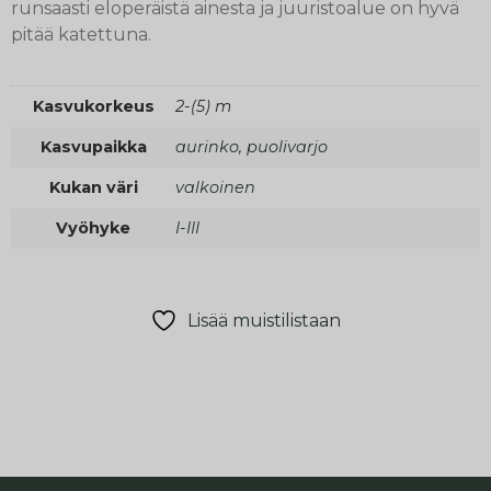
runsaasti eloperäistä ainesta ja juuristoalue on hyvä
pitää katettuna.
Kasvukorkeus
2-(5) m
Kasvupaikka
aurinko, puolivarjo
Kukan väri
valkoinen
Vyöhyke
I-III
Lisää muistilistaan