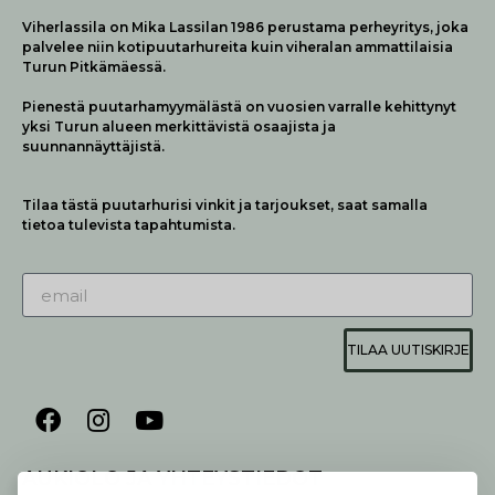
Viherlassila on Mika Lassilan 1986 perustama perheyritys, joka
palvelee niin kotipuutarhureita kuin viheralan ammattilaisia
Turun Pitkämäessä.
Pienestä puutarhamyymälästä on vuosien varralle kehittynyt
yksi Turun alueen merkittävistä osaajista ja
suunnannäyttäjistä.
Tilaa tästä puutarhurisi vinkit ja tarjoukset, saat samalla
tietoa tulevista tapahtumista.
TILAA UUTISKIRJE
AUKIOLO JA YHTEYSTIEDOT