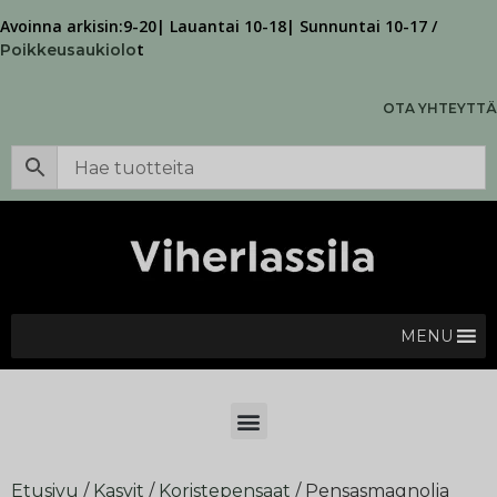
Avoinna arkisin:9-20| Lauantai 10-18| Sunnuntai 10-17 /
t
Poikkeusaukiolo
OTA YHTEYTTÄ
MENU
Etusivu
/
Kasvit
/
Koristepensaat
/ Pensasmagnolia