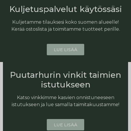
Kuljetuspalvelut käytössäsi
Kuljetamme tilauksesi koko suomen alueelle!
Kerää ostoslista ja toimitamme tuotteet perille.
LUE LISÄÄ
Puutarhurin vinkit taimien
istutukseen
Katso vinkkimme kasvien onnistuneeseen
istutukseen ja lue samalla taimitakuustamme!
LUE LISÄÄ