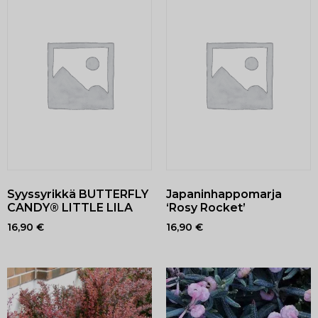
Syyssyrikkä BUTTERFLY
Japaninhappomarja
CANDY® LITTLE LILA
‘Rosy Rocket’
16,90
€
16,90
€