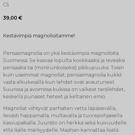
C5
39,00
€
Kestävimpiä magnolioitamme!
Pensasmagnolia on yksi kestävimpiä magnolioita
Suomessa. Se kasvaa lopulta kookkaaksi ja leveäksi
pensaaksi tai (monirunkoiseksi) pikkupuuksi. Toisin
kuin useimmat magnoliat, pensasmagnolia kukkii
vasta alkukesällä kun lehdet ovat avautuneet.
Suurissa ja avoimissa kukissa on valkeat terälehdet,
keskellä punaiset heteet ja keltainen emiö.
Magnoliat viihtyvät parhaiten vettä läpäisevällä,
lievästi happamalla, multavalla ja tuorepohjaisella
kasvupaikalla. Juuristo on herkkä sekä kuivuudelle
että liialle märkyydelle. Maahan kannattaa lisätä