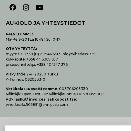
AUKIOLO JA YHTEYSTIEDOT
P
ALVELEMME:
Ma-Pe 9-20 I La 10-18 I Su 10-17
OTA YHTEYTTÄ
:
myymälä: +358 (0) 2 2546 651 / info@viherlassila.fi
kukkapiste: +358 44 5369 657
pihasuunnittelija: +358 40 1547 376
Alakyläntie 2-4, 20250 Turku
Y-Tunnus: 0620533-0
Verk­ko­las­kuo­soit­teem­me
: 003706205330
Vä­lit­tä­jä: Open Text OY/ Vä­lit­tä­jä­tun­nus: 003708599126
Pdf-
las­kut/ invoices säh­kö­pos­tit­se
:
viherlassila.505891@erin.posti.com