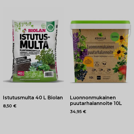
Istutusmulta 40 L Biolan
Luonnonmukainen
puutarhalannoite 10L
8,50
€
34,95
€