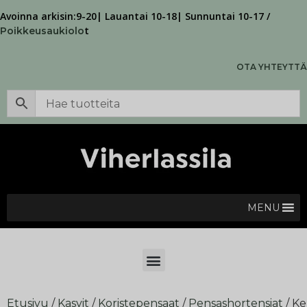
Avoinna arkisin:9-20| Lauantai 10-18| Sunnuntai 10-17 /
t
Poikkeusaukiolo
OTA YHTEYTTÄ
MENU
Etusivu
/
Kasvit
/
Koristepensaat
/
Pensashortensiat
/ Ke