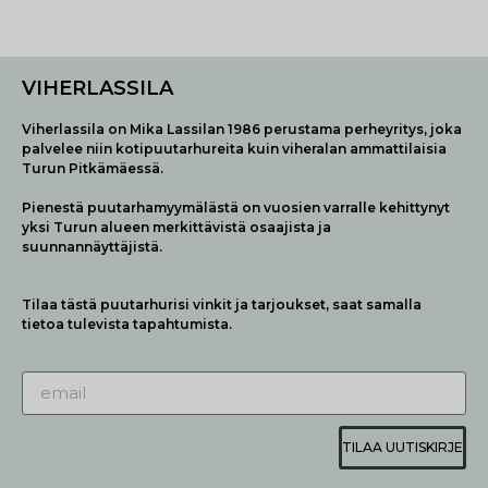
VIHERLASSILA
Viherlassila on Mika Lassilan 1986 perustama perheyritys, joka
palvelee niin kotipuutarhureita kuin viheralan ammattilaisia
Turun Pitkämäessä.
Pienestä puutarhamyymälästä on vuosien varralle kehittynyt
yksi Turun alueen merkittävistä osaajista ja
suunnannäyttäjistä.
Tilaa tästä puutarhurisi vinkit ja tarjoukset, saat samalla
tietoa tulevista tapahtumista.
TILAA UUTISKIRJE