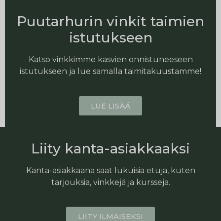
Puutarhurin vinkit taimien
istutukseen
Katso vinkkimme kasvien onnistuneeseen
istutukseen ja lue samalla taimitakuustamme!
LUE LISÄÄ
Liity kanta-asiakkaaksi
Kanta-asiakkaana saat lukuisia etuja, kuten
tarjouksia, vinkkejä ja kursseja.
LIITY ILMAISEKSI