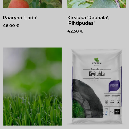
Päärynä ‘Lada’
Kirsikka ‘Rauhala’,
‘Pihtipudas’
46,00
€
42,50
€