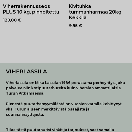
Viherrakennusseos
Kivituhka
PLUS 10 kg, pinnoitettu
tummanharmaa 20kg
Kekkilä
129,00
€
9,95
€
VIHERLASSILA
Viherlassila on Mika Lassilan 1986 perustama perheyritys, joka
palvelee niin kotipuutarhureita kuin viheralan ammattilaisia
Turun Pitkämäessä.
Pienestä puutarhamyymälästä on vuosien varralle kehittynyt
yksi Turun alueen merkittävistä osaajista ja
suunnannäyttäjistä.
Tilaa tästä puutarhurisi vinkit ja tarjoukset, saat samalla