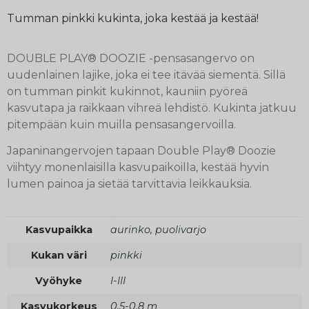
Tumman pinkki kukinta, joka kestää ja kestää!
DOUBLE PLAY® DOOZIE -pensasangervo on
uudenlainen lajike, joka ei tee itävää siementä. Sillä
on tumman pinkit kukinnot, kauniin pyöreä
kasvutapa ja raikkaan vihreä lehdistö. Kukinta jatkuu
pitempään kuin muilla pensasangervoilla.
Japaninangervojen tapaan Double Play® Doozie
viihtyy monenlaisilla kasvupaikoilla, kestää hyvin
lumen painoa ja sietää tarvittavia leikkauksia.
Kasvupaikka
aurinko, puolivarjo
Kukan väri
pinkki
Vyöhyke
I-III
Kasvukorkeus
0,5-0,8 m