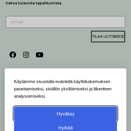
tietoa tulevista tapahtumista.
TILAA UUTISKIRJE
AUKIOLO JA YHTEYSTIEDOT
P
ALVELEMME:
Käytämme sivustolla evästeitä käyttökokemuksen
Ma-Pe 9-20 I La 10-18 I Su 10-17
parantamiseksi, sisällön yksilöimiseksi ja liikenteen
analysoimiseksi.
OTA YHTEYTTÄ
:
myymälä: +358 (0) 2 2546 651 / info@viherlassila.fi
kukkapiste: +358 44 5369 657
pihasuunnittelija: +358 40 1547 376
Hyväksy
Alakyläntie 2-4, 20250 Turku
Hylkää
Y-Tunnus: 0620533-0