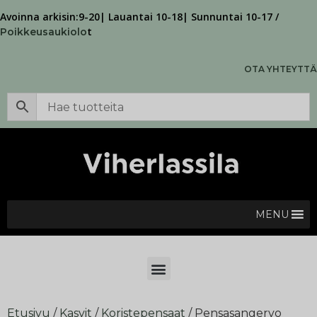
Avoinna arkisin:9-20| Lauantai 10-18| Sunnuntai 10-17 /
t
Poikkeusaukiolo
OTA YHTEYTTÄ
MENU
Etusivu
/
Kasvit
/
Koristepensaat
/ Pensasangervo