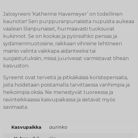
Jalosyreeni ‘Katherine Havemeyer’ on todellinen
kaunotar! Sen purppuranpunaisista nupuista aukeaa
vaalean lilanpunaiset, hurmaavasti tuoksuvat
kukinnot. Se on kookas ja pyöreähkö pensas ja
sydämenmuotoisine, raikkaan vihreine lehtineen
mainio valinta vaikkapa aidanteeksi tai
suojaistutuksiin, missä juurivesat varmistavat tiheän
kasvuston.
Syreenit ovat terveitä ja pitkäikäisiä koristepensaita,
joita hoidetaan poistamalla tarvittaessa vanhimpia ja
heikoimpia oksia. Ne menestyvät tuoreessa ja
ravinteikkaassa kasvupaikassa ja sietävät myös
savimaata.
Kasvupaikka
aurinko