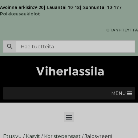
Avoinna arkisin:9-20| Lauantai 10-18| Sunnuntai 10-17 /
t
Poikkeusaukiolo
OTA YHTEYTTÄ
MENU
Etusivu
/
Kasvit
/
Koristepensaat
/ Jalosyreeni