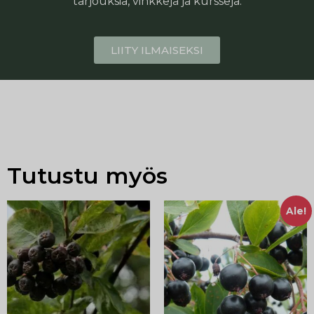
tarjouksia, vinkkejä ja kursseja.
LIITY ILMAISEKSI
Tutustu myös
Ale!