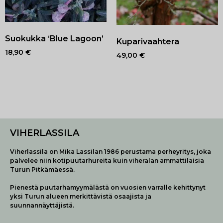
Suokukka ‘Blue Lagoon’
Kuparivaahtera
18,90
€
49,00
€
VIHERLASSILA
Viherlassila on Mika Lassilan 1986 perustama perheyritys, joka
palvelee niin kotipuutarhureita kuin viheralan ammattilaisia
Turun Pitkämäessä.
Pienestä puutarhamyymälästä on vuosien varralle kehittynyt
yksi Turun alueen merkittävistä osaajista ja
suunnannäyttäjistä.