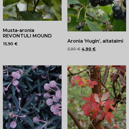
Musta-aronia
REVONTULI MOUND
Aronia ‘Hugin’, aitataimi
15,90
€
5,90
€
4,90
€