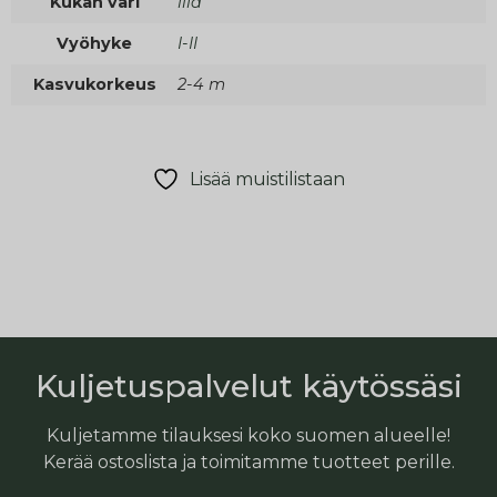
Kukan väri
lila
Vyöhyke
I-II
Kasvukorkeus
2-4 m
Lisää muistilistaan
Kuljetuspalvelut käytössäsi
Kuljetamme tilauksesi koko suomen alueelle!
Kerää ostoslista ja toimitamme tuotteet perille.