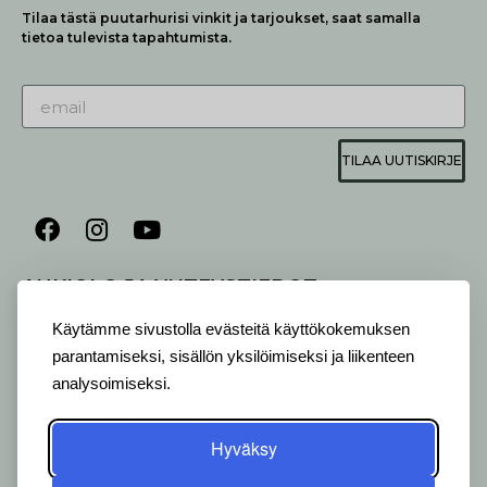
Tilaa tästä puutarhurisi vinkit ja tarjoukset, saat samalla
tietoa tulevista tapahtumista.
TILAA UUTISKIRJE
AUKIOLO JA YHTEYSTIEDOT
P
ALVELEMME:
Käytämme sivustolla evästeitä käyttökokemuksen
Ma-Pe 9-20 I La 10-18 I Su 10-17
parantamiseksi, sisällön yksilöimiseksi ja liikenteen
OTA YHTEYTTÄ
:
analysoimiseksi.
myymälä: +358 (0) 2 2546 651 / info@viherlassila.fi
kukkapiste: +358 44 5369 657
pihasuunnittelija: +358 40 1547 376
Hyväksy
Alakyläntie 2-4, 20250 Turku