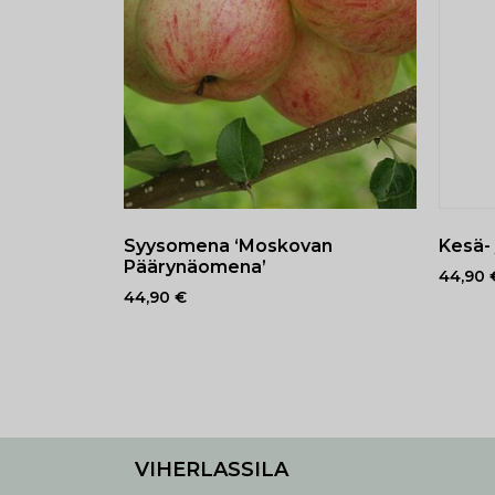
Kesä-
Syysomena ‘Moskovan
Päärynäomena’
44,90
44,90
€
VIHERLASSILA