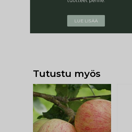
tuotteet perille.
LUE LISÄÄ
Tutustu myös