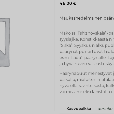
46,00
€
Maukashedelmäinen pääry
Makoisa ‘Tshizhovskaja’ -p
syyslajike. Konstikkaasta 
“Siska”. Syyskuun alkupuo
päärynät punertuvat hiuka
esim. ‘Lada’ -päärynälle. L
ja hyvä ruven vastustuskyk
Päärynäpuut menestyvät ja
paikalla, mieluiten matal
hyvä olla ravinteikasta, ka
varmistamiseksi lähistöllä o
Kasvupaikka
aurinko