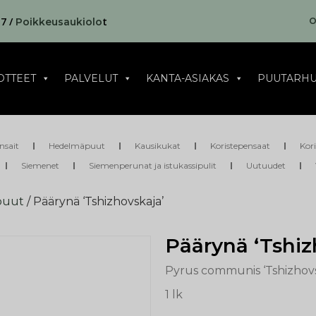
17 /
t
O
Poikkeusaukiolo
OTTEET
PALVELUT
KANTA-ASIAKAS
PUUTARHU
nsait
Hedelmäpuut
Kausikukat
Koristepensaat
Kor
Siemenet
Siemenperunat ja istukassipulit
Uutuudet
puut
/ Päärynä ‘Tshizhovskaja’
Päärynä ‘Tshiz
Pyrus communis ‘Tshizhovs
1 lk