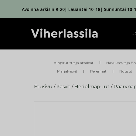
Avoinna arkisin:9-20| Lauantai 10-18| Sunnuntai 10-
TU
Alppiruusut ja atsaleat
Havukasvit ja Bo
Marjakasvit
Perennat
Ruusut
Etusivu
/
Kasvit
/
Hedelmäpuut
/
Päärynä