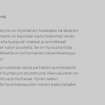
nä.
äärynä on myöhäinen kesälajike tai aikainen
nimestä on käytössä myös helpompi versio
lella kypsyvät makeat ja aromikkaat
n valon puolelta. Se on hyvä pölyttäjä
ajikkeella on erinomainen talvenkestävyys
y.
 tuottavat satoa parhaiten aurinkoisella
aan kumpuun istutettuna. Kasvualustan on
lkittua ja multavaa. Hyvän sadon
lisi hyvä kasvaa jokin toinen päärynälajike.