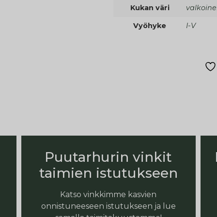
Kukan väri
valkoin
Vyöhyke
I-V
Puutarhurin vinkit
taimien istutukseen
Katso vinkkimme kasvien
onnistuneeseen istutukseen ja lue