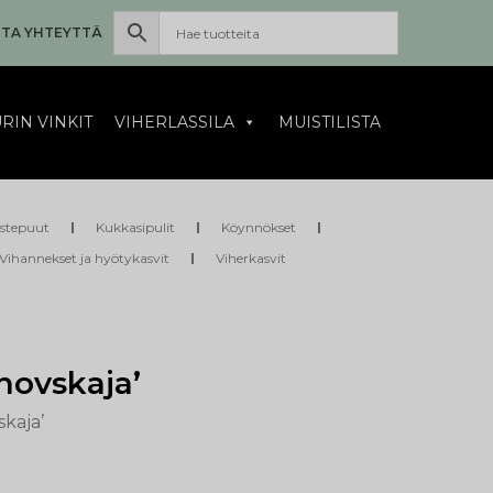
TA YHTEYTTÄ
RIN VINKIT
VIHERLASSILA
MUISTILISTA
istepuut
Kukkasipulit
Köynnökset
Vihannekset ja hyötykasvit
Viherkasvit
hovskaja’
kaja’