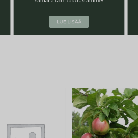
samalla taimitakuustamme!
LUE LISÄÄ