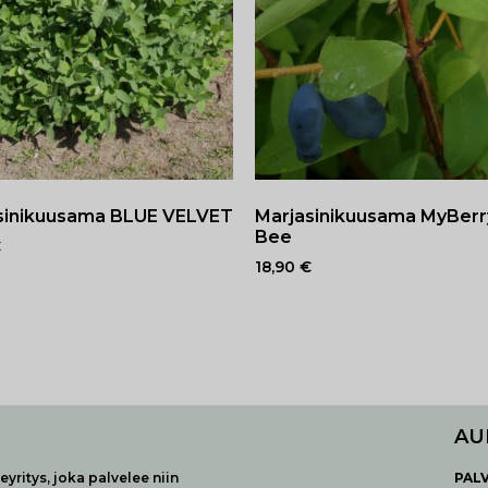
sinikuusama BLUE VELVET
Marjasinikuusama MyBer
Bee
€
18,90
€
AU
yritys, joka palvelee niin
P
AL