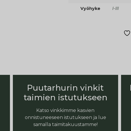
Vyöhyke
I-III
Puutarhurin vinkit
taimien istutukseen
Katso vinkkimme kasvien
onnistuneeseen istutukseen ja lue
samalla taimitakuustamme!