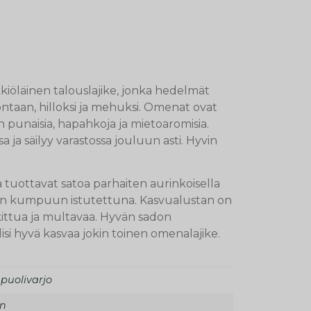
kkiöläinen talouslajike, jonka hedelmät
ontaan, hilloksi ja mehuksi. Omenat ovat
n punaisia, hapahkoja ja mietoaromisia.
 ja säilyy varastossa jouluun asti. Hyvin
uottavat satoa parhaiten aurinkoisella
aan kumpuun istutettuna. Kasvualustan on
lkittua ja multavaa. Hyvän sadon
lisi hyvä kasvaa jokin toinen omenalajike.
 puolivarjo
en