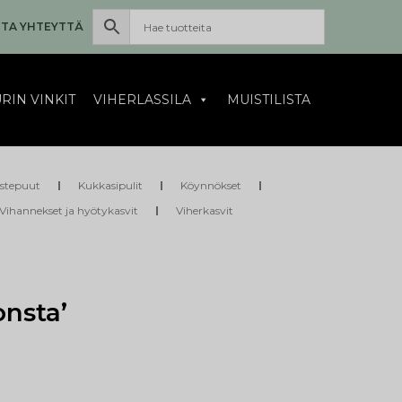
TA YHTEYTTÄ
RIN VINKIT
VIHERLASSILA
MUISTILISTA
istepuut
Kukkasipulit
Köynnökset
Vihannekset ja hyötykasvit
Viherkasvit
nsta’