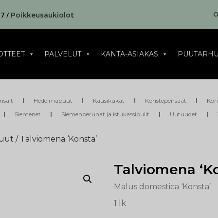
17 /
t
O
Poikkeusaukiolo
OTTEET
PALVELUT
KANTA-ASIAKAS
PUUTARHU
nsait
Hedelmäpuut
Kausikukat
Koristepensaat
Kor
Siemenet
Siemenperunat ja istukassipulit
Uutuudet
uut
/ Talviomena ‘Konsta’
Talviomena ‘Ko
Malus domestica ‘Konsta’
1 lk