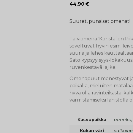
44,90
€
Suuret, punaiset omenat!
Talviomena ‘Konsta’ on Pii
soveltuvat hyvin esim. leiv
suuria ja lähes kauttaaltaa
Sato kypsyy syys-lokakuussa
ruvenkestävä lajike.
Omenapuut menestyvät ja t
paikalla, mieluiten matal
hyvä olla ravinteikasta, ka
varmistamiseksi lähistöllä o
Kasvupaikka
aurinko,
Kukan väri
valkoin