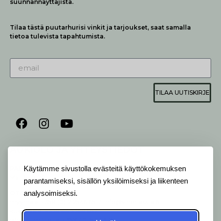
suunnannäyttäjistä.
Tilaa tästä puutarhurisi vinkit ja tarjoukset, saat samalla
tietoa tulevista tapahtumista.
TILAA UUTISKIRJE
AUKIOLO JA YHTEYSTIEDOT
P
ALVELEMME:
Käytämme sivustolla evästeitä käyttökokemuksen
Ma-Pe 9-20 I La 10-18 I Su 10-17
parantamiseksi, sisällön yksilöimiseksi ja liikenteen
OTA YHTEYTTÄ
:
analysoimiseksi.
myymälä: +358 (0) 2 2546 651 / info@viherlassila.fi
kukkapiste: +358 44 5369 657
pihasuunnittelija: +358 40 1547 376