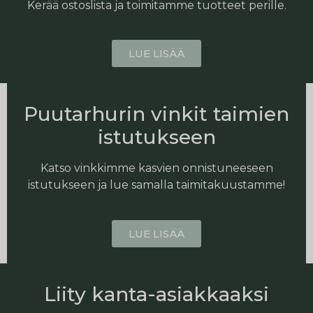
Kerää ostoslista ja toimitamme tuotteet perille.
LUE LISÄÄ
Puutarhurin vinkit taimien
istutukseen
Katso vinkkimme kasvien onnistuneeseen
istutukseen ja lue samalla taimitakuustamme!
LUE LISÄÄ
Liity kanta-asiakkaaksi