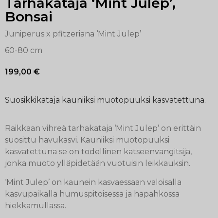
Tarhakataja ‘Mint Julep’,
Bonsai
Juniperus x pfitzeriana ‘Mint Julep’
60-80 cm
199,00
€
Suosikkikataja kauniiksi muotopuuksi kasvatettuna.
Raikkaan vihreä tarhakataja ‘Mint Julep’ on erittäin
suosittu havukasvi. Kauniiksi muotopuuksi
kasvatettuna se on todellinen katseenvangitsija,
jonka muoto ylläpidetään vuotuisin leikkauksin.
‘Mint Julep’ on kaunein kasvaessaan valoisalla
kasvupaikalla humuspitoisessa ja hapahkossa
hiekkamullassa.