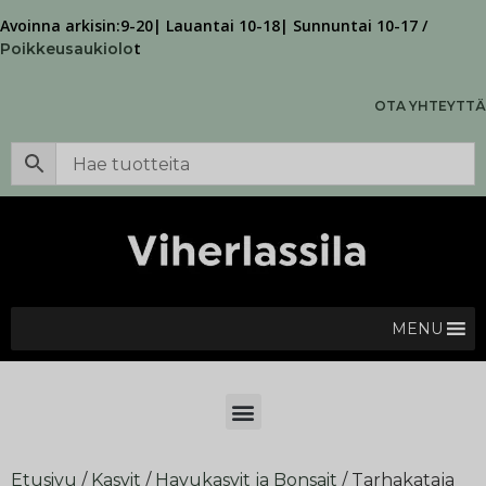
Avoinna arkisin:9-20| Lauantai 10-18| Sunnuntai 10-17 /
t
Poikkeusaukiolo
OTA YHTEYTTÄ
MENU
Etusivu
/
Kasvit
/
Havukasvit ja Bonsait
/ Tarhakataja