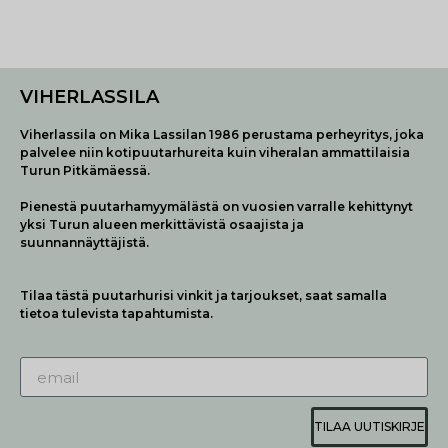
VIHERLASSILA
Viherlassila on Mika Lassilan 1986 perustama perheyritys, joka
palvelee niin kotipuutarhureita kuin viheralan ammattilaisia
Turun Pitkämäessä.
Pienestä puutarhamyymälästä on vuosien varralle kehittynyt
yksi Turun alueen merkittävistä osaajista ja
suunnannäyttäjistä.
Tilaa tästä puutarhurisi vinkit ja tarjoukset, saat samalla
tietoa tulevista tapahtumista.
TILAA UUTISKIRJE