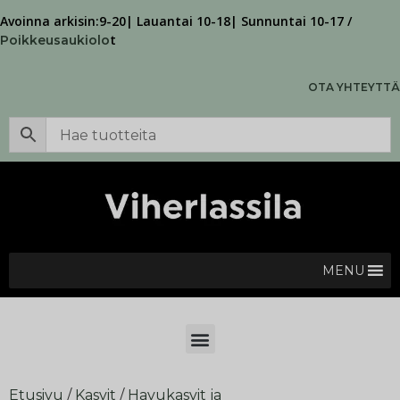
Avoinna arkisin:9-20| Lauantai 10-18| Sunnuntai 10-17 /
t
Poikkeusaukiolo
OTA YHTEYTTÄ
MENU
Etusivu
/
Kasvit
/
Havukasvit ja