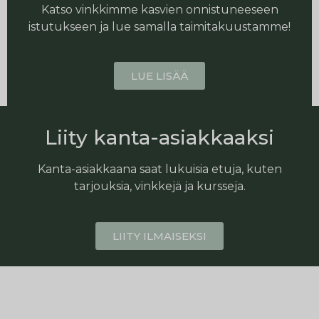
Katso vinkkimme kasvien onnistuneeseen
istutukseen ja lue samalla taimitakuustamme!
LUE LISÄÄ
Liity kanta-asiakkaaksi
Kanta-asiakkaana saat lukuisia etuja, kuten
tarjouksia, vinkkejä ja kursseja.
LIITY ILMAISEKSI