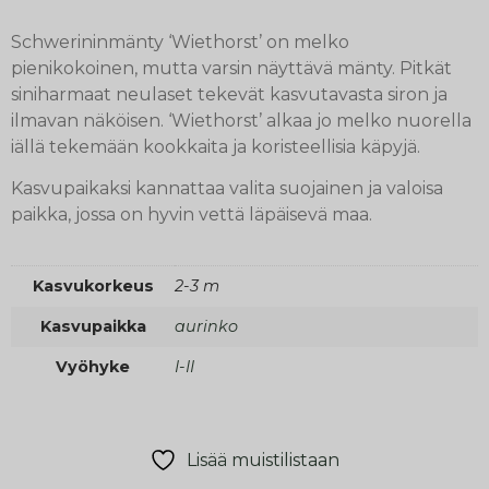
Schwerininmänty ‘Wiethorst’ on melko
pienikokoinen, mutta varsin näyttävä mänty. Pitkät
siniharmaat neulaset tekevät kasvutavasta siron ja
ilmavan näköisen. ‘Wiethorst’ alkaa jo melko nuorella
iällä tekemään kookkaita ja koristeellisia käpyjä.
Kasvupaikaksi kannattaa valita suojainen ja valoisa
paikka, jossa on hyvin vettä läpäisevä maa.
Kasvukorkeus
2-3 m
Kasvupaikka
aurinko
Vyöhyke
I-II
Lisää muistilistaan