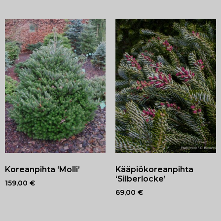
Koreanpihta ‘Molli’
Kääpiökoreanpihta
‘Silberlocke’
159,00
€
69,00
€