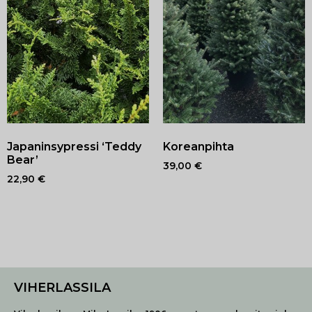
Japaninsypressi ‘Teddy
Koreanpihta
Bear’
39,00
€
22,90
€
VIHERLASSILA