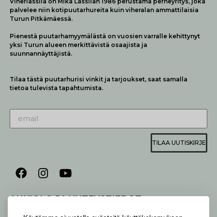
Viherlassila on Mika Lassilan 1986 perustama perheyritys, joka
palvelee niin kotipuutarhureita kuin viheralan ammattilaisia
Turun Pitkämäessä.
Pienestä puutarhamyymälästä on vuosien varralle kehittynyt
yksi Turun alueen merkittävistä osaajista ja
suunnannäyttäjistä.
Tilaa tästä puutarhurisi vinkit ja tarjoukset, saat samalla
tietoa tulevista tapahtumista.
TILAA UUTISKIRJE
AUKIOLO JA YHTEYSTIEDOT