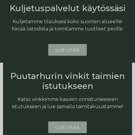
Kuljetuspalvelut käytössäsi
Kuljetamme tilauksesi koko suomen alueelle!
Kerää ostoslista ja toimitamme tuotteet perille.
LUE LISÄÄ
Puutarhurin vinkit taimien
istutukseen
Katso vinkkimme kasvien onnistuneeseen
istutukseen ja lue samalla taimitakuustamme!
LUE LISÄÄ