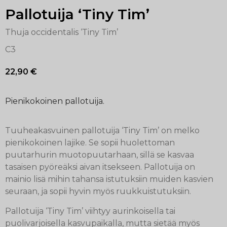
Pallotuija ‘Tiny Tim’
Thuja occidentalis ‘Tiny Tim’
C3
22,90
€
Pienikokoinen pallotuija.
Tuuheakasvuinen pallotuija ‘Tiny Tim’ on melko
pienikokoinen lajike. Se sopii huolettoman
puutarhurin muotopuutarhaan, sillä se kasvaa
tasaisen pyöreäksi aivan itsekseen. Pallotuija on
mainio lisä mihin tahansa istutuksiin muiden kasvien
seuraan, ja sopii hyvin myös ruukkuistutuksiin.
Pallotuija ‘Tiny Tim’ viihtyy aurinkoisella tai
puolivarjoisella kasvupaikalla, mutta sietää myös