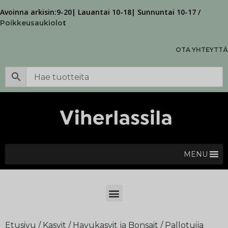
Avoinna arkisin:9-20| Lauantai 10-18| Sunnuntai 10-17 /
t
Poikkeusaukiolo
OTA YHTEYTTÄ
MENU
Etusivu
/
Kasvit
/
Havukasvit ja Bonsait
/ Pallotuija