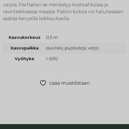
varjoa. Parhaiten se menestyy kosteahkossa ja
ravinteikkaassa maassa. Pallon kokoa voi halutessaan
säätää kevyellä leikkauksella.
Kasvukorkeus
0,5 m
Kasvupaikka
aurinko, puolivarjo, varjo
Vyöhyke
I-II(III)
Lisää muistilistaan