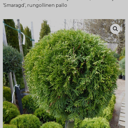
‘Smaragd’, rungollinen pallo