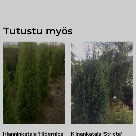
Tutustu myös
Irlanninkataja ‘Hibernica’
Kiinankataja ‘Stricta’