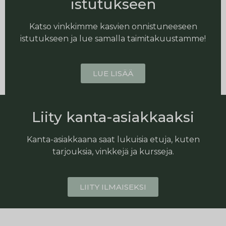
istutukseen
Katso vinkkimme kasvien onnistuneeseen
istutukseen ja lue samalla taimitakuustamme!
LUE LISÄÄ
Liity kanta-asiakkaaksi
Kanta-asiakkaana saat lukuisia etuja, kuten
tarjouksia, vinkkejä ja kursseja.
LIITY ILMAISEKSI