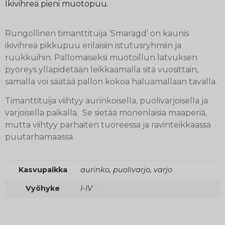
Ikivihreä pieni muotopuu.
Rungollinen timanttituija ‘Smaragd’ on kaunis
ikivihreä pikkupuu erilaisiin istutusryhmiin ja
ruukkuihin. Pallomaiseksi muotoillun latvuksen
pyöreys ylläpidetään leikkaamalla sitä vuosittain,
samalla voi säätää pallon kokoa haluamallaan tavalla.
Timanttituija viihtyy aurinkoisella, puolivarjoisella ja
varjoisella paikalla. Se sietää monenlaisia maaperiä,
mutta viihtyy parhaiten tuoreessa ja ravinteikkaassa
puutarhamaassa.
Kasvupaikka
aurinko, puolivarjo, varjo
Vyöhyke
I-IV