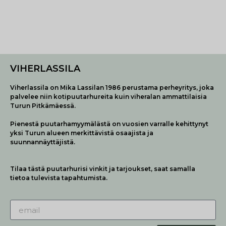
VIHERLASSILA
Viherlassila on Mika Lassilan 1986 perustama perheyritys, joka
palvelee niin kotipuutarhureita kuin viheralan ammattilaisia
Turun Pitkämäessä.
Pienestä puutarhamyymälästä on vuosien varralle kehittynyt
yksi Turun alueen merkittävistä osaajista ja
suunnannäyttäjistä.
Tilaa tästä puutarhurisi vinkit ja tarjoukset, saat samalla
tietoa tulevista tapahtumista.