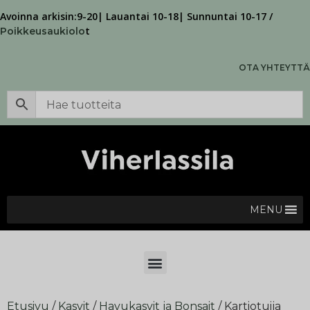
Avoinna arkisin:9-20| Lauantai 10-18| Sunnuntai 10-17 /
t
Poikkeusaukiolo
OTA YHTEYTTÄ
MENU
Etusivu
/
Kasvit
/
Havukasvit ja Bonsait
/ Kartiotuija