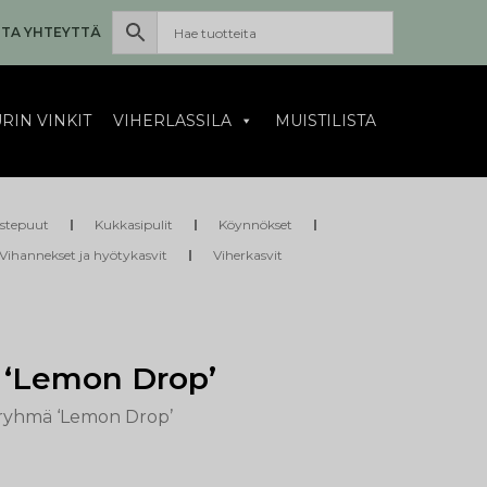
TA YHTEYTTÄ
RIN VINKIT
VIHERLASSILA
MUISTILISTA
istepuut
Kukkasipulit
Köynnökset
Vihannekset ja hyötykasvit
Viherkasvit
 ‘Lemon Drop’
ryhmä ‘Lemon Drop’