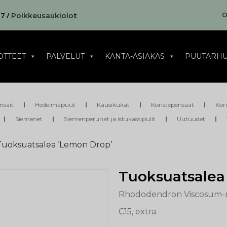
17 /
t
O
Poikkeusaukiolo
OTTEET
PALVELUT
KANTA-ASIAKAS
PUUTARHU
nsait
Hedelmäpuut
Kausikukat
Koristepensaat
Kor
Siemenet
Siemenperunat ja istukassipulit
Uutuudet
Tuoksuatsalea ‘Lemon Drop’
Tuoksuatsalea
Rhododendron Viscosum-
C15, extra