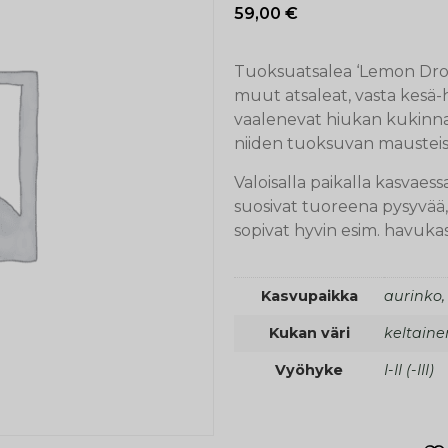
59,00
€
Tuoksuatsalea ‘Lemon Dr
muut atsaleat, vasta kesä-
vaalenevat hiukan kukinnan
niiden tuoksuvan mausteise
Valoisalla paikalla kasvaes
suosivat tuoreena pysyvää
sopivat hyvin esim. havuka
Kasvupaikka
aurinko,
Kukan väri
keltaine
Vyöhyke
I-II (-III)