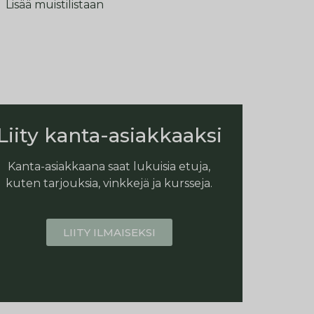
Lisää muistilistaan
Liity kanta-asiakkaaksi
Kanta-asiakkaana saat lukuisia etuja,
kuten tarjouksia, vinkkejä ja kursseja.
LIITY ILMAISEKSI