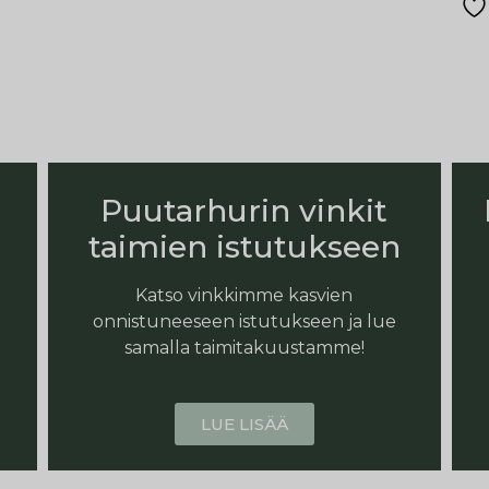
Puutarhurin vinkit
taimien istutukseen
Katso vinkkimme kasvien
onnistuneeseen istutukseen ja lue
samalla taimitakuustamme!
LUE LISÄÄ