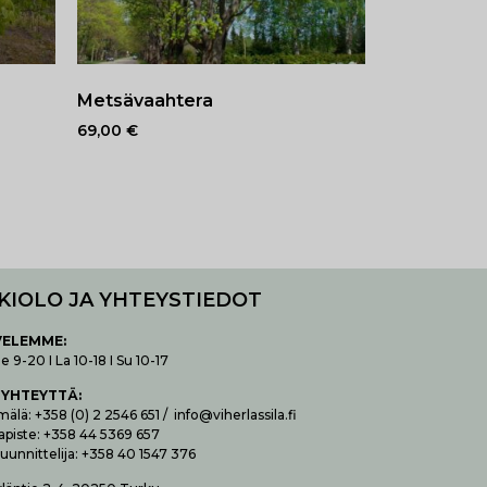
Metsävaahtera
69,00
€
KIOLO JA YHTEYSTIEDOT
VELEMME:
 9-20 I La 10-18 I Su 10-17
 YHTEYTTÄ
:
lä: +358 (0) 2 2546 651 / info@viherlassila.fi
apiste: +358 44 5369 657
uunnittelija: +358 40 1547 376