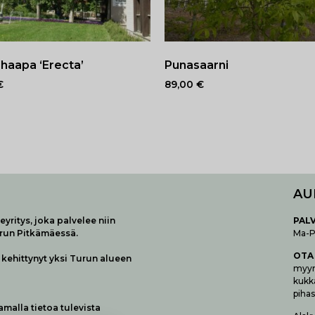
haapa ‘Erecta’
Punasaarni
€
89,00
€
AU
yritys, joka palvelee niin
P
AL
urun Pitkämäessä.
Ma-Pe
OTA
kehittynyt yksi Turun alueen
myymä
kukk
pihas
samalla tietoa tulevista