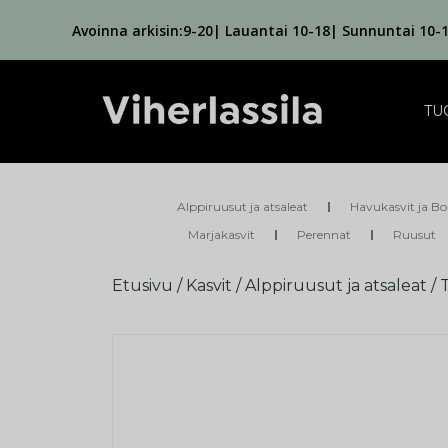
Avoinna arkisin:9-20| Lauantai 10-18| Sunnuntai 10-
TU
Alppiruusut ja atsaleat
Havukasvit ja Bo
Marjakasvit
Perennat
Ruusut
Etusivu
/
Kasvit
/
Alppiruusut ja atsaleat
/ 