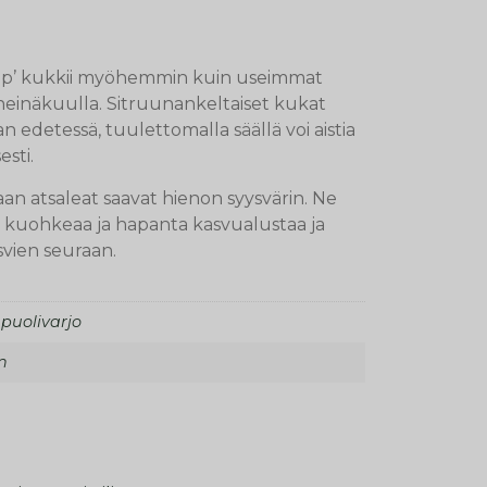
op’ kukkii myöhemmin kuin useimmat
heinäkuulla. Sitruunankeltaiset kukat
 edetessä, tuulettomalla säällä voi aistia
sti.
saan atsaleat saavat hienon syysvärin. Ne
, kuohkeaa ja hapanta kasvualustaa ja
svien seuraan.
 puolivarjo
n