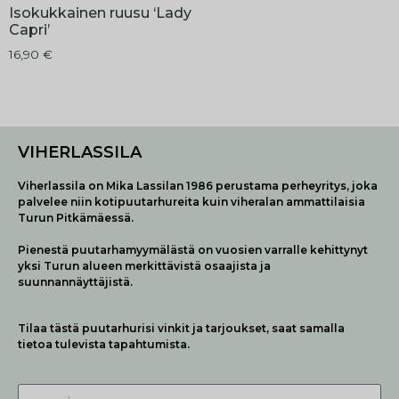
Isokukkainen ruusu ‘Lady
Capri’
16,90
€
VIHERLASSILA
Viherlassila on Mika Lassilan 1986 perustama perheyritys, joka
palvelee niin kotipuutarhureita kuin viheralan ammattilaisia
Turun Pitkämäessä.
Pienestä puutarhamyymälästä on vuosien varralle kehittynyt
yksi Turun alueen merkittävistä osaajista ja
suunnannäyttäjistä.
Tilaa tästä puutarhurisi vinkit ja tarjoukset, saat samalla
tietoa tulevista tapahtumista.