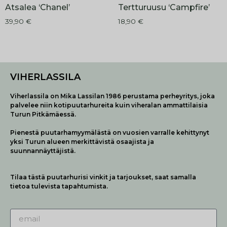
Atsalea ‘Chanel’
Tertturuusu ‘Campfire’
39,90
€
18,90
€
VIHERLASSILA
Viherlassila on Mika Lassilan 1986 perustama perheyritys, joka
palvelee niin kotipuutarhureita kuin viheralan ammattilaisia
Turun Pitkämäessä.
Pienestä puutarhamyymälästä on vuosien varralle kehittynyt
yksi Turun alueen merkittävistä osaajista ja
suunnannäyttäjistä.
Tilaa tästä puutarhurisi vinkit ja tarjoukset, saat samalla
tietoa tulevista tapahtumista.