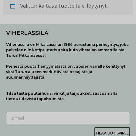
Valitun kaltaisia tuotteita ei löytynyt.
VIHERLASSILA
Viherlassila on Mika Lassilan 1986 perustama perheyritys, joka
palvelee niin kotipuutarhureita kuin viheralan ammattilaisia
Turun Pitkämäessä.
Pienestä puutarhamyymälästä on vuosien varralle kehittynyt
yksi Turun alueen merkittävistä osaajista ja
suunnannäyttäjistä.
Tilaa tästä puutarhurisi vinkit ja tarjoukset, saat samalla
tietoa tulevista tapahtumista.
TILAA UUTISKIRJE